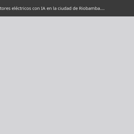
<b>Implementación de un centro de mantenimiento para motores eléctricos con IA en la ciudad de Riobamba.</b>