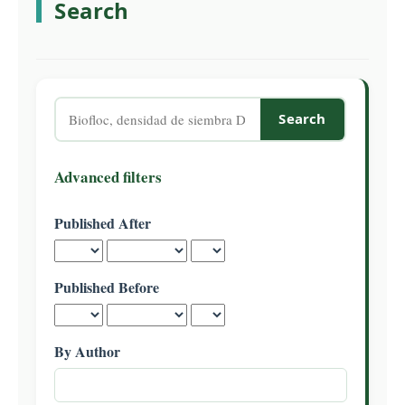
Search
C
o
n
t
e
Search
n
articles
t
for
S
Advanced filters
i
d
Published After
e
b
a
Published Before
r
By Author