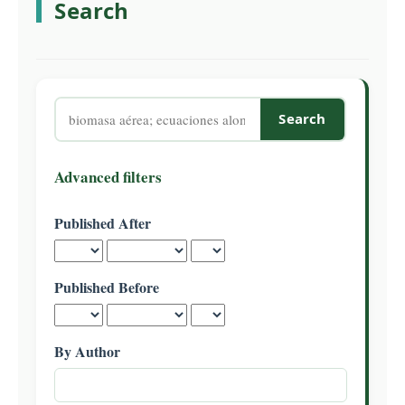
Search
C
o
n
t
e
Search
n
articles
t
for
S
Advanced filters
i
d
Published After
e
b
a
Published Before
r
By Author