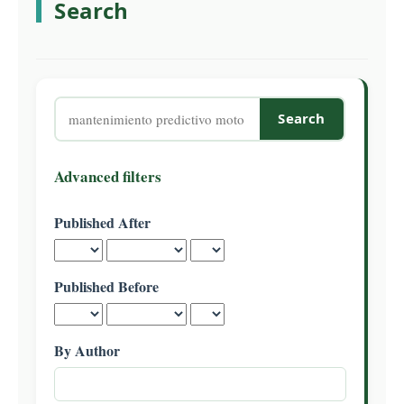
Search
C
o
n
t
e
Search
n
articles
t
for
S
Advanced filters
i
d
Published After
e
b
a
Published Before
r
By Author