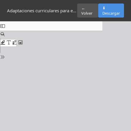
←
⬇
Adaptaciones curriculares para estudiantes de la Universidad Nacional de Loja con NEE asociadas a la discapacidad.
Volver
Descargar