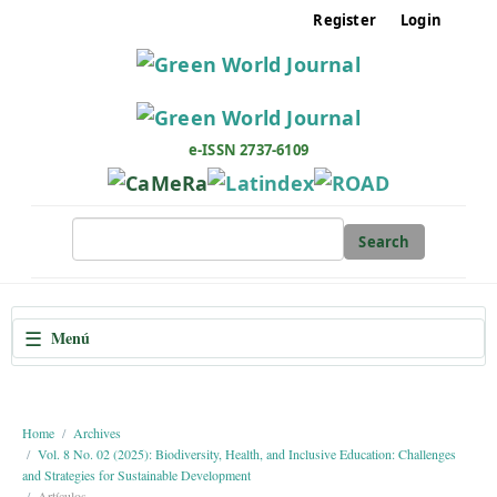
M
Register
Login
a
i
n
N
a
e-ISSN 2737-6109
v
i
g
Search
a
t
i
☰
Menú
o
n
M
a
Home
Archives
Vol. 8 No. 02 (2025): Biodiversity, Health, and Inclusive Education: Challenges
i
and Strategies for Sustainable Development
n
Artículos