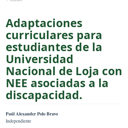
C
o
Adaptaciones
n
t
curriculares para
e
n
estudiantes de la
t
S
Universidad
i
Nacional de Loja con
d
e
NEE asociadas a la
b
a
discapacidad.
r
##plugins.themes.bootstr
Paúl Alexander Polo Bravo
Independiente