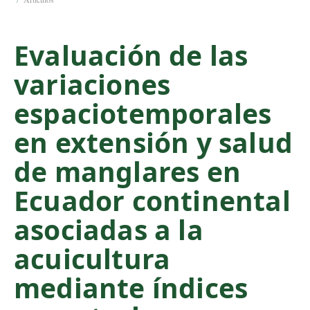
C
o
Evaluación de las
n
t
variaciones
e
n
espaciotemporales
t
S
en extensión y salud
i
de manglares en
d
e
Ecuador continental
b
a
asociadas a la
r
acuicultura
mediante índices