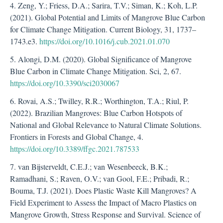
4. Zeng, Y.; Friess, D.A.; Sarira, T.V.; Siman, K.; Koh, L.P.
(2021). Global Potential and Limits of Mangrove Blue Carbon
for Climate Change Mitigation. Current Biology, 31, 1737–
1743.e3.
https://doi.org/10.1016/j.cub.2021.01.070
5. Alongi, D.M. (2020). Global Significance of Mangrove
Blue Carbon in Climate Change Mitigation. Sci, 2, 67.
https://doi.org/10.3390/sci2030067
6. Rovai, A.S.; Twilley, R.R.; Worthington, T.A.; Riul, P.
(2022). Brazilian Mangroves: Blue Carbon Hotspots of
National and Global Relevance to Natural Climate Solutions.
Frontiers in Forests and Global Change, 4.
https://doi.org/10.3389/ffgc.2021.787533
7. van Bijsterveldt, C.E.J.; van Wesenbeeck, B.K.;
Ramadhani, S.; Raven, O.V.; van Gool, F.E.; Pribadi, R.;
Bouma, T.J. (2021). Does Plastic Waste Kill Mangroves? A
Field Experiment to Assess the Impact of Macro Plastics on
Mangrove Growth, Stress Response and Survival. Science of