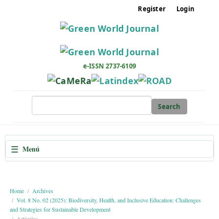
M
Register
Login
a
i
n
N
a
e-ISSN 2737-6109
v
i
g
Search
a
t
i
☰
Menú
o
n
M
a
Home
Archives
Vol. 8 No. 02 (2025): Biodiversity, Health, and Inclusive Education: Challenges
i
and Strategies for Sustainable Development
n
Artículos