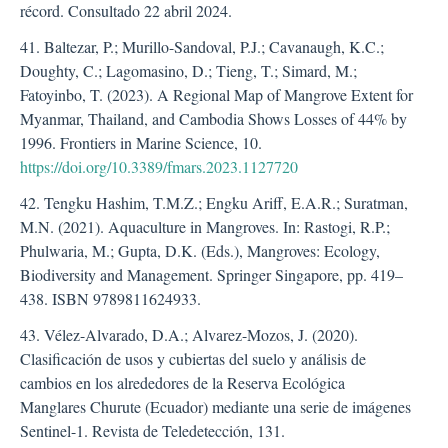
récord. Consultado 22 abril 2024.
41. Baltezar, P.; Murillo-Sandoval, P.J.; Cavanaugh, K.C.;
Doughty, C.; Lagomasino, D.; Tieng, T.; Simard, M.;
Fatoyinbo, T. (2023). A Regional Map of Mangrove Extent for
Myanmar, Thailand, and Cambodia Shows Losses of 44% by
1996. Frontiers in Marine Science, 10.
https://doi.org/10.3389/fmars.2023.1127720
42. Tengku Hashim, T.M.Z.; Engku Ariff, E.A.R.; Suratman,
M.N. (2021). Aquaculture in Mangroves. In: Rastogi, R.P.;
Phulwaria, M.; Gupta, D.K. (Eds.), Mangroves: Ecology,
Biodiversity and Management. Springer Singapore, pp. 419–
438. ISBN 9789811624933.
43. Vélez-Alvarado, D.A.; Alvarez-Mozos, J. (2020).
Clasificación de usos y cubiertas del suelo y análisis de
cambios en los alrededores de la Reserva Ecológica
Manglares Churute (Ecuador) mediante una serie de imágenes
Sentinel-1. Revista de Teledetección, 131.