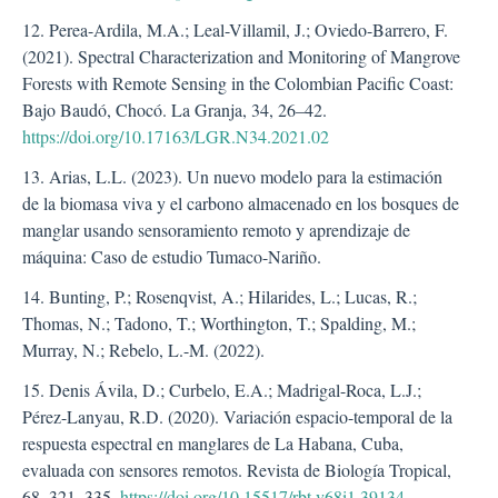
12. Perea-Ardila, M.A.; Leal-Villamil, J.; Oviedo-Barrero, F.
(2021). Spectral Characterization and Monitoring of Mangrove
Forests with Remote Sensing in the Colombian Pacific Coast:
Bajo Baudó, Chocó. La Granja, 34, 26–42.
https://doi.org/10.17163/LGR.N34.2021.02
13. Arias, L.L. (2023). Un nuevo modelo para la estimación
de la biomasa viva y el carbono almacenado en los bosques de
manglar usando sensoramiento remoto y aprendizaje de
máquina: Caso de estudio Tumaco-Nariño.
14. Bunting, P.; Rosenqvist, A.; Hilarides, L.; Lucas, R.;
Thomas, N.; Tadono, T.; Worthington, T.; Spalding, M.;
Murray, N.; Rebelo, L.-M. (2022).
15. Denis Ávila, D.; Curbelo, E.A.; Madrigal-Roca, L.J.;
Pérez-Lanyau, R.D. (2020). Variación espacio-temporal de la
respuesta espectral en manglares de La Habana, Cuba,
evaluada con sensores remotos. Revista de Biología Tropical,
68, 321–335.
https://doi.org/10.15517/rbt.v68i1.39134