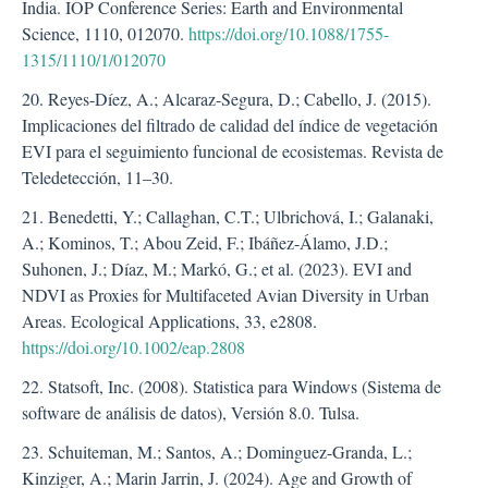
India. IOP Conference Series: Earth and Environmental
Science, 1110, 012070.
https://doi.org/10.1088/1755-
1315/1110/1/012070
20. Reyes-Díez, A.; Alcaraz-Segura, D.; Cabello, J. (2015).
Implicaciones del filtrado de calidad del índice de vegetación
EVI para el seguimiento funcional de ecosistemas. Revista de
Teledetección, 11–30.
21. Benedetti, Y.; Callaghan, C.T.; Ulbrichová, I.; Galanaki,
A.; Kominos, T.; Abou Zeid, F.; Ibáñez-Álamo, J.D.;
Suhonen, J.; Díaz, M.; Markó, G.; et al. (2023). EVI and
NDVI as Proxies for Multifaceted Avian Diversity in Urban
Areas. Ecological Applications, 33, e2808.
https://doi.org/10.1002/eap.2808
22. Statsoft, Inc. (2008). Statistica para Windows (Sistema de
software de análisis de datos), Versión 8.0. Tulsa.
23. Schuiteman, M.; Santos, A.; Dominguez-Granda, L.;
Kinziger, A.; Marin Jarrin, J. (2024). Age and Growth of