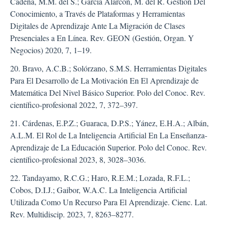
Cadena, M.M. del S.; García Alarcón, M. del R. Gestión Del
Conocimiento, a Través de Plataformas y Herramientas
Digitales de Aprendizaje Ante La Migración de Clases
Presenciales a En Línea. Rev. GEON (Gestión, Organ. Y
Negocios) 2020, 7, 1–19.
20. Bravo, A.C.B.; Solórzano, S.M.S. Herramientas Digitales
Para El Desarrollo de La Motivación En El Aprendizaje de
Matemática Del Nivel Básico Superior. Polo del Conoc. Rev.
científico-profesional 2022, 7, 372–397.
21. Cárdenas, E.P.Z.; Guaraca, D.P.S.; Yánez, E.H.A.; Albán,
A.L.M. El Rol de La Inteligencia Artificial En La Enseñanza-
Aprendizaje de La Educación Superior. Polo del Conoc. Rev.
científico-profesional 2023, 8, 3028–3036.
22. Tandayamo, R.C.G.; Haro, R.E.M.; Lozada, R.F.L.;
Cobos, D.I.J.; Gaibor, W.A.C. La Inteligencia Artificial
Utilizada Como Un Recurso Para El Aprendizaje. Cienc. Lat.
Rev. Multidiscip. 2023, 7, 8263–8277.