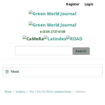
M
Register
Login
a
i
n
N
a
e-ISSN 2737-6109
v
i
g
Search
a
t
i
☰
Menú
o
n
M
a
Home
Archives
Vol. 7 No. 02 (2024): Amazon Green
Artículos
i
n