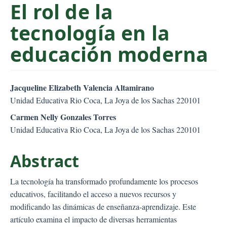
El rol de la
C
o
tecnología en la
n
t
educación moderna
e
n
t
##plugins.themes.bootstr
Jacqueline Elizabeth Valencia Altamirano
S
Unidad Educativa Rio Coca, La Joya de los Sachas 220101
i
Carmen Nelly Gonzales Torres
d
Unidad Educativa Rio Coca, La Joya de los Sachas 220101
e
b
Abstract
a
r
La tecnología ha transformado profundamente los procesos
educativos, facilitando el acceso a nuevos recursos y
modificando las dinámicas de enseñanza-aprendizaje. Este
artículo examina el impacto de diversas herramientas