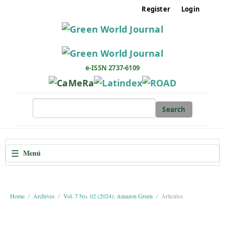
M
Register
Login
a
i
n
N
a
e-ISSN 2737-6109
v
i
g
Search
a
t
i
☰
Menú
o
n
M
a
Home
Archives
Vol. 7 No. 02 (2024): Amazon Green
Artículos
i
n