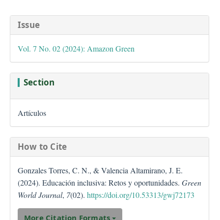
##plugins.themes.bootstra
Issue
Vol. 7 No. 02 (2024): Amazon Green
Section
Artículos
How to Cite
Gonzales Torres, C. N., & Valencia Altamirano, J. E.
(2024). Educación inclusiva: Retos y oportunidades.
Green
World Journal
,
7
(02).
https://doi.org/10.53313/gwj72173
More Citation Formats