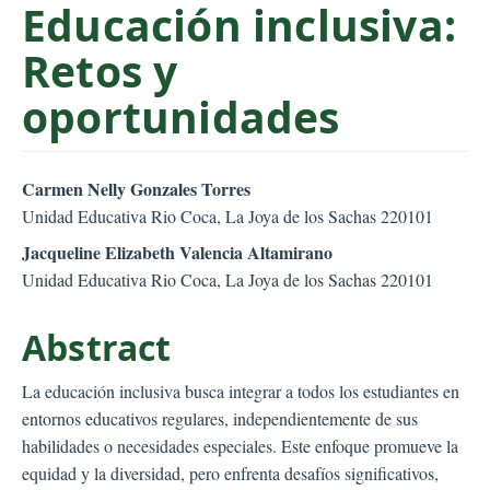
Educación inclusiva:
C
o
Retos y
n
t
oportunidades
e
n
t
##plugins.themes.bootstr
Carmen Nelly Gonzales Torres
S
Unidad Educativa Rio Coca, La Joya de los Sachas 220101
i
Jacqueline Elizabeth Valencia Altamirano
d
Unidad Educativa Rio Coca, La Joya de los Sachas 220101
e
b
Abstract
a
r
La educación inclusiva busca integrar a todos los estudiantes en
entornos educativos regulares, independientemente de sus
habilidades o necesidades especiales. Este enfoque promueve la
equidad y la diversidad, pero enfrenta desafíos significativos,