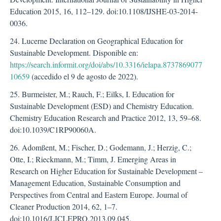
Education 2015, 16, 112–129. doi:10.1108/IJSHE-03-2014-
0036.
24. Lucerne Declaration on Geographical Education for
Sustainable Development. Disponible en:
https://search.informit.org/doi/abs/10.3316/ielapa.8737869077
10659
(accedido el 9 de agosto de 2022).
25. Burmeister, M.; Rauch, F.; Eilks, I. Education for
Sustainable Development (ESD) and Chemistry Education.
Chemistry Education Research and Practice 2012, 13, 59–68.
doi:10.1039/C1RP90060A.
26. Adomßent, M.; Fischer, D.; Godemann, J.; Herzig, C.;
Otte, I.; Rieckmann, M.; Timm, J. Emerging Areas in
Research on Higher Education for Sustainable Development –
Management Education, Sustainable Consumption and
Perspectives from Central and Eastern Europe. Journal of
Cleaner Production 2014, 62, 1–7.
doi:10.1016/J.JCLEPRO.2013.09.045.