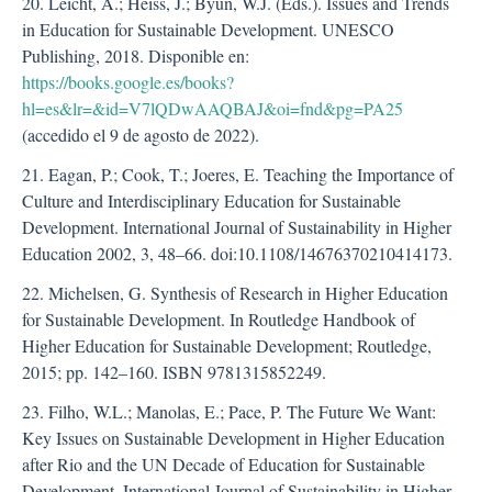
20. Leicht, A.; Heiss, J.; Byun, W.J. (Eds.). Issues and Trends
in Education for Sustainable Development. UNESCO
Publishing, 2018. Disponible en:
https://books.google.es/books?
hl=es&lr=&id=V7lQDwAAQBAJ&oi=fnd&pg=PA25
(accedido el 9 de agosto de 2022).
21. Eagan, P.; Cook, T.; Joeres, E. Teaching the Importance of
Culture and Interdisciplinary Education for Sustainable
Development. International Journal of Sustainability in Higher
Education 2002, 3, 48–66. doi:10.1108/14676370210414173.
22. Michelsen, G. Synthesis of Research in Higher Education
for Sustainable Development. In Routledge Handbook of
Higher Education for Sustainable Development; Routledge,
2015; pp. 142–160. ISBN 9781315852249.
23. Filho, W.L.; Manolas, E.; Pace, P. The Future We Want:
Key Issues on Sustainable Development in Higher Education
after Rio and the UN Decade of Education for Sustainable
Development. International Journal of Sustainability in Higher