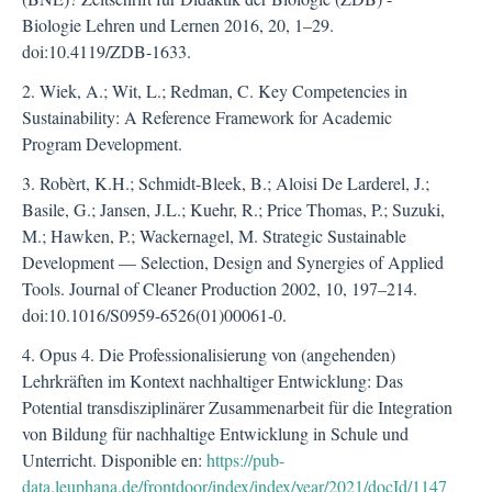
Biologie Lehren und Lernen 2016, 20, 1–29.
doi:10.4119/ZDB-1633.
2. Wiek, A.; Wit, L.; Redman, C. Key Competencies in
Sustainability: A Reference Framework for Academic
Program Development.
3. Robèrt, K.H.; Schmidt-Bleek, B.; Aloisi De Larderel, J.;
Basile, G.; Jansen, J.L.; Kuehr, R.; Price Thomas, P.; Suzuki,
M.; Hawken, P.; Wackernagel, M. Strategic Sustainable
Development — Selection, Design and Synergies of Applied
Tools. Journal of Cleaner Production 2002, 10, 197–214.
doi:10.1016/S0959-6526(01)00061-0.
4. Opus 4. Die Professionalisierung von (angehenden)
Lehrkräften im Kontext nachhaltiger Entwicklung: Das
Potential transdisziplinärer Zusammenarbeit für die Integration
von Bildung für nachhaltige Entwicklung in Schule und
Unterricht. Disponible en:
https://pub-
data.leuphana.de/frontdoor/index/index/year/2021/docId/1147