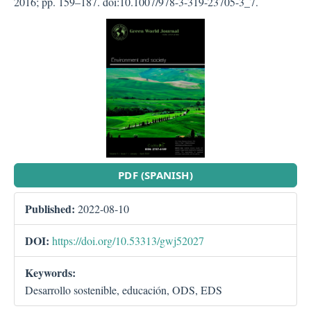
2016; pp. 159–187. doi:10.1007/978-3-319-23705-3_7.
##plugins.themes.bootstra
PDF (SPANISH)
Published:
2022-08-10
DOI:
https://doi.org/10.53313/gwj52027
Keywords:
Desarrollo sostenible, educación, ODS, EDS