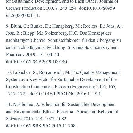
for Sustainable Development, and to Each Other? Journal of
Cleaner Production 2000, 8, 243–254. doi:10.1016/S0959-
6526(00)00011-1.
9. Blum, C.; Bunke, D.; Hungsberg, M.; Roelofs, E.; Joas, A.;
Joas, R.; Blepp, M.; Stolzenberg, H.C. Das Konzept der
nachhaltigen Chemie: Schlüsselfaktoren für den Übergang zu
einer nachhaltigen Entwicklung. Sustainable Chemistry and
Pharmacy 2019, 13, 100140.
doi:10.1016/J.SCP.2019.100140.
10. Lukichev, S.; Romanovich, M. The Quality Management
System as a Key Factor for Sustainable Development of the
Construction Companies. Procedia Engineering 2016, 165,
1717–1721. doi:10.1016/J.PROENG.2016.11.914.
11. Nasibulina, A. Education for Sustainable Development
and Environmental Ethics. Procedia - Social and Behavioral
Sciences 2015, 214, 1077–1082.
doi:10.1016/J.SBSPRO.2015.11.708.