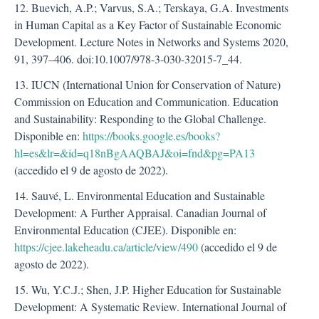
12. Buevich, A.P.; Varvus, S.A.; Terskaya, G.A. Investments
in Human Capital as a Key Factor of Sustainable Economic
Development. Lecture Notes in Networks and Systems 2020,
91, 397–406. doi:10.1007/978-3-030-32015-7_44.
13. IUCN (International Union for Conservation of Nature)
Commission on Education and Communication. Education
and Sustainability: Responding to the Global Challenge.
Disponible en:
https://books.google.es/books?
hl=es&lr=&id=q18nBgAAQBAJ&oi=fnd&pg=PA13
(accedido el 9 de agosto de 2022).
14. Sauvé, L. Environmental Education and Sustainable
Development: A Further Appraisal. Canadian Journal of
Environmental Education (CJEE). Disponible en:
https://cjee.lakeheadu.ca/article/view/490
(accedido el 9 de
agosto de 2022).
15. Wu, Y.C.J.; Shen, J.P. Higher Education for Sustainable
Development: A Systematic Review. International Journal of