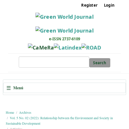
M
Register
Login
a
i
n
N
a
e-ISSN 2737-6109
v
i
g
Search
a
t
i
☰
Menú
o
n
M
a
Home
Archives
Vol. 5 No. 02 (2022): Relationship between the Environment and Society in
i
Sustainable Development
n
Artículos