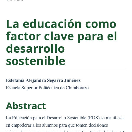
C
o
La educación como
n
t
factor clave para el
e
n
desarrollo
t
S
sostenible
i
d
e
##plugins.themes.bootstr
Estefanía Alejandra Segarra Jiménez
b
Escuela Superior Politécnica de Chimborazo
a
r
Abstract
La Educación para el Desarrollo Sostenible (EDS) se manifiesta
en empoderar a los alumnos para que tomen decisiones