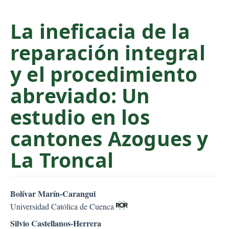
C
o
La ineficacia de la
n
reparación integral
t
e
y el procedimiento
n
t
abreviado: Un
S
estudio en los
i
d
cantones Azogues y
e
b
La Troncal
a
r
##plugins.themes.bootstr
Bolívar Marín-Carangui
Universidad Católica de Cuenca
Silvio Castellanos-Herrera