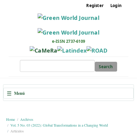
M
Register
Login
a
i
n
N
a
e-ISSN 2737-6109
v
i
g
Search
a
t
i
☰
Menú
o
n
M
a
Home
Archives
Vol. 5 No. 03 (2022): Global Transformations in a Changing World
i
Artículos
n