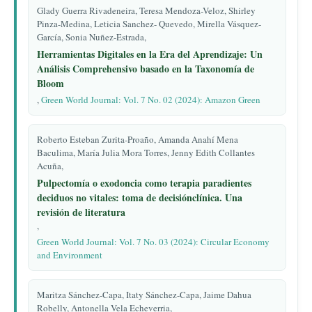
Glady Guerra Rivadeneira, Teresa Mendoza-Veloz, Shirley
Pinza-Medina, Leticia Sanchez- Quevedo, Mirella Vásquez-
García, Sonia Nuñez-Estrada,
Herramientas Digitales en la Era del Aprendizaje: Un
Análisis Comprehensivo basado en la Taxonomía de
Bloom
,
Green World Journal: Vol. 7 No. 02 (2024): Amazon Green
Roberto Esteban Zurita-Proaño, Amanda Anahí Mena
Baculima, María Julia Mora Torres, Jenny Edith Collantes
Acuña,
Pulpectomía o exodoncia como terapia para
dientes
deciduos no vitales: toma de decisión
clínica. Una
revisión de literatura
,
Green World Journal: Vol. 7 No. 03 (2024): Circular Economy
and Environment
Maritza Sánchez-Capa, Itaty Sánchez-Capa, Jaime Dahua
Robelly, Antonella Vela Echeverria,