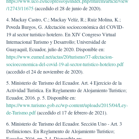
https://www.uco.es/ucopress/ojs/index.php/riturem/article/view
/12743/11675
(accedido el 28 de junio de 2020).
4. Mackay Castro, C.; Mackay Velíz, R.; Ruiz Molina, K.;
Poveda Burgos, G. Afectación socioeconómica del COVID-
19 al sector turístico hotelero. En XIV Congreso Virtual
Internacional Turismo y Desarrollo; Universidad de
Guayaquil, Ecuador, julio de 2020. Disponible en:
https://www.eumed.net/actas/20/turismo/37-afectacion-
socioeconomica-del-covid-19-al-sector-turistico-hotelero.pdf
(accedido el 24 de noviembre de 2020).
5. Ministerio de Turismo del Ecuador. Art. 4 Ejercicio de la
Actividad Turística. En Reglamento de Alojamiento Turístico;
Ecuador, 2016. p. 5. Disponible en:
https://www.turismo.gob.ec/wp-content/uploads/2015/04/Ley-
de-Turismo.pdf
(accedido el 17 de febrero de 2021).
6. Ministerio de Turismo del Ecuador. Sección Uno - Art. 3
Definiciones. En Reglamento de Alojamiento Turístico;
Ecuador, 2016. pp. 2-4. Disponible en: