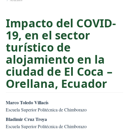
C
o
Impacto del COVID-
n
t
19, en el sector
e
n
turístico de
t
S
alojamiento en la
i
ciudad de El Coca –
d
e
Orellana, Ecuador
b
a
r
##plugins.themes.bootstr
Marco Toledo Villacís
Escuela Superior Politécnica de Chimborazo
Bladimir Cruz Troya
Escuela Superior Politécnica de Chimborazo