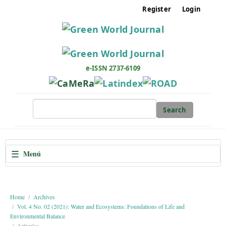
M
Register
Login
a
i
n
N
a
e-ISSN 2737-6109
v
i
g
Search
a
t
i
☰
Menú
o
n
M
a
Home
Archives
Vol. 4 No. 02 (2021): Water and Ecosystems: Foundations of Life and
i
Environmental Balance
n
Artículos