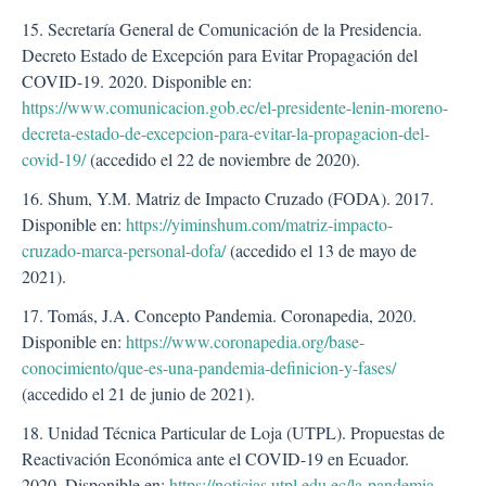
15. Secretaría General de Comunicación de la Presidencia.
Decreto Estado de Excepción para Evitar Propagación del
COVID-19. 2020. Disponible en:
https://www.comunicacion.gob.ec/el-presidente-lenin-moreno-
decreta-estado-de-excepcion-para-evitar-la-propagacion-del-
covid-19/
(accedido el 22 de noviembre de 2020).
16. Shum, Y.M. Matriz de Impacto Cruzado (FODA). 2017.
Disponible en:
https://yiminshum.com/matriz-impacto-
cruzado-marca-personal-dofa/
(accedido el 13 de mayo de
2021).
17. Tomás, J.A. Concepto Pandemia. Coronapedia, 2020.
Disponible en:
https://www.coronapedia.org/base-
conocimiento/que-es-una-pandemia-definicion-y-fases/
(accedido el 21 de junio de 2021).
18. Unidad Técnica Particular de Loja (UTPL). Propuestas de
Reactivación Económica ante el COVID-19 en Ecuador.
2020. Disponible en:
https://noticias.utpl.edu.ec/la-pandemia-