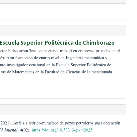
osystems: Foundations of Life and Environmental Balance
uez Sañay,
Escuela Superior Politécnica de Chi
periencia en sector hidrocarburífero ecuatoriano, trabajó en empresas 
ior culminó con éxito su formación de cuarto nivel en Ingeniería matem
eña como docente-investigador ocasional en la Escuela Superior Polit
ico en asignaturas de Matemáticas en la Facultad de Ciencias de la m