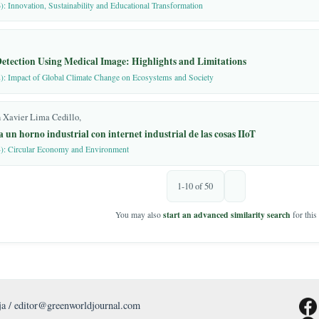
 Daniela Elizabeth Miñaca Rea, Luis Felipe Navarrete Paredes,
, R. Applied Petroleum
 academic performance in early childhood education: A correlational 
ntice Hall: New Jersey,
 01 (2026): Innovation, Sustainability and Educational Transformation
rtin, L.; Taboada, P.;
RA LOOR, ADRIANA GUALAN, JUANA JIMENEZ,
y Prototipo del Tubo de
as pedagógicas basadas en inteligencia artificial generativa para el 
mas Físicos de
 01 (2026): Innovation, Sustainability and Educational Transformation
w analyses inside jet
vez, Magaly Monserrate Puente Mendoza, Gabriela Elizabeth Santana Baque, Jo
Fluid Mach. Syst. 2013,
 Rojas, Kevin Leonel Olaya Vera,
12.6.1.001.
 perfil nutricional de la especie
Pseudocurimata boulengeri
en la pro
ift of water jet pumps. J.
 01 (2026): Innovation, Sustainability and Educational Transformation
1–394. doi:10.1007/s12206-
cción de Pozos I.
r Cancer Detection Using Medical Image: Highlights and Limitations
 1986.
. 01 (2022): Impact of Global Climate Change on Ecosystems and Society
 Alhanati, F.J.S. Improved