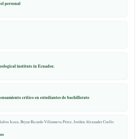
os en la producción de cacao en la granja mishilí, 2024.
torianas
r y desempeño del personal
ion