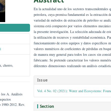
Abstract
En la actualidad uno de los sectores tr
petrolera, cuya premisa fundamental es
variedad de métodos de extracción de 
sistema está compuesto por varios ele
NISH)
la presente investigación. La selecció
la utilización de recursos y rentabilid
funcionamiento de estos equipos y dato
valores numéricos de coeficientes de pé
/gwj42025
de manera muy general para todos los c
fabricante. Se pretende caracterizar lo
oducción, chorro,
diferentes dimensiones realizando un an
##plugins.them
Issue