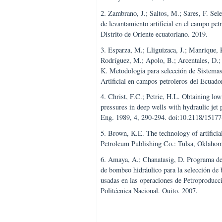
1. Ordóñez Morán, A.; Núñez Lapo
del sector petrolero y su incidenci
socioeconómicos del Ecuador en e
Univ. y Soc. 2019, 11, 405–409.
2. Zambrano, J.; Saltos, M.; Sares
de levantamiento artificial en el c
Distrito de Oriente ecuatoriano. 20
3. Esparza, M.; Lliguizaca, J.; Man
Rodríguez, M.; Apolo, B.; Arcenta
K. Metodología para selección de 
Artificial en campos petroleros de
4. Christ, F.C.; Petrie, H.L. Obta
pressures in deep wells with hydr
Eng. 1989, 4, 290-294. doi:10.21
5. Brown, K.E. The technology of ar
Petroleum Publishing Co.: Tulsa, 