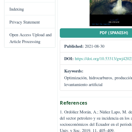
C
Books Published
o
n
Indexing
t
e
Privacy Statement
n
PDF (SPA
t
Open Access Upload and
S
Article Processing
Published:
2021-08-30
i
d
DOI:
https://doi.org/10.53313
e
b
Keywords:
a
Optimización, hidrocarburos, pr
r
levantamiento artificial
References