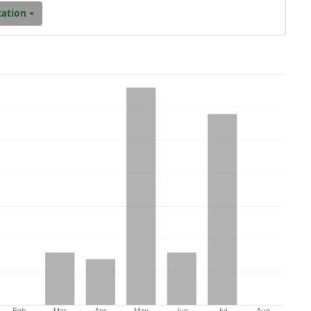
scobar, D. M. (2021). Análisis teórico-numérico de pozos petroleros 
llas.
Green World Journal
,
4
(02).
https://doi.org/10.53313/gwj42025
Download Citation