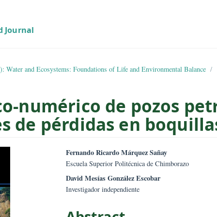
02 (2021): Water and Ecosystems: Foundations of Life and Environmen
órico-numérico de pozo
ntes de pérdidas en boq
mes.bootstrap3.article.sid
##plugins.them
Fernando Ricardo Márquez Sañay
Escuela Superior Politécnica de Chim
David Mesías González Escobar
Investigador independiente