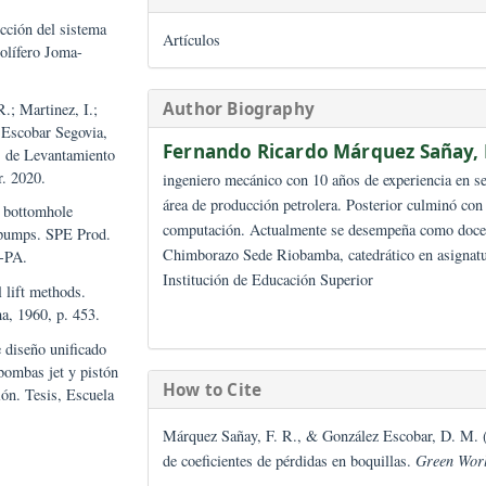
Vol. 4 No. 02 (2021): Water and Ec
, M. de los A. Análisis
a en los aspectos
l período 1980-2012. Rev.
Section
, F. Selección del sistema
Artículos
ampo petrolífero Joma-
19.
Author Biography
rique, R.; Martinez, I.;
les, D.; Escobar Segovia,
Fernando Ricardo Márq
Sistemas de Levantamiento
l Ecuador. 2020.
ingeniero mecánico con 10 años de ex
área de producción petrolera. Poster
ining low bottomhole
computación. Actualmente se desemp
aulic jet pumps. SPE Prod.
Chimborazo Sede Riobamba, catedrát
18/15177-PA.
Institución de Educación Superior
tificial lift methods.
Oklahoma, 1960, p. 453.