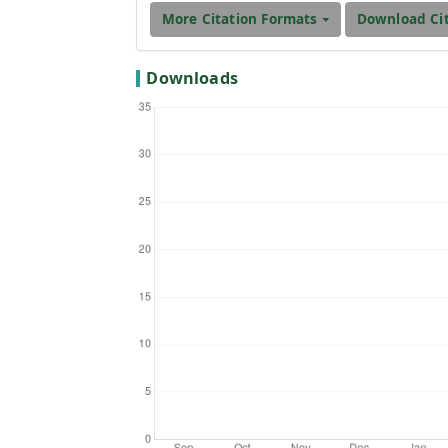
rama de diseño unificado
ción de bombas jet y pistón
How to Cite
producción. Tesis, Escuela
Márquez Sañay, F. R., & González E
he Water Jet Pump.
de coeficientes de pérdidas en boqui
ons in Engineering, 1934,
More Citation Formats
on, P. Jet pumping oil
Downloads
ometría de la bomba
TOM, Guyot: Brussels,
Selection. En Southwestern
h University, 1985.
En Liquid Jet Pumps for