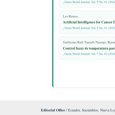
Fabricio Javier Gómez Ortega,
23. Craft, B.; Hawkins, M.; Terry
Artificial intelligence and
Reservoir Engineering. 2nd ed. Pre
,
Green World Journal: Vol. 9 No.
1990.
24. Castañeda, E.; Obregón, J.; Ma
LORENA PEÑALOZA, SAND
Torres, R.; Corzo, M.Á.C. Diseño 
Implementación de estrategi
Venturi para la Solución de Proble
,
Green World Journal: Vol. 9 No.
Hidrodinámica.
25. Samad, A.; Nizamuddin, M. Flo
Mariuxi Fernanda Cevallos Che
pumps used for oil wells. Int. J. 
Carriel, Luisa Vanessa Torres
6(1), 1–10. doi:10.5293/IJFMS.20
Caracterización biológica y
26. Neto, I.E.L. Maximum suction l
,
Green World Journal: Vol. 9 No.
Mech. Sci. Technol. 2011, 25, 39
010-1221-7.
Leo Ramos,
27. Gómez, J.Á. Apuntes de Produ
Artificial Intelligence fo
Universidad Autónoma de México,
,
Green World Journal: Vol. 5 No
28. Noronha, F.A.F.; Franca, F.A.;