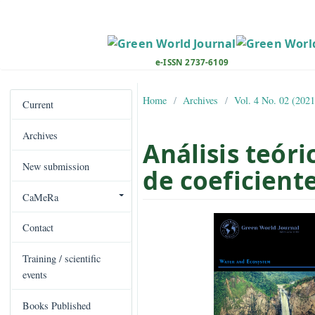
M
a
i
n
e-ISSN 2737-6109
N
a
Home
Archives
Vol. 4 No. 
v
Current
i
Archives
g
Análisis te
a
New submission
t
de coeficie
i
CaMeRa
o
##plugins.the
n
Contact
M
a
Training / scientific
i
events
n