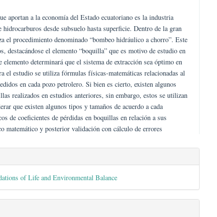
anscendentales que aportan a la economía del Estado ecuatoriano es la i
 la extracción de hidrocarburos desde subsuelo hasta superficie. Dentro
petróleo se analiza el procedimiento denominado “bombeo hidráulico a 
mentos mecánicos, destacándose el elemento “boquilla” que es motivo d
n adecuada de este elemento determinará que el sistema de extracción se
ad económica. Para el estudio se utiliza fórmulas físicas-matemáticas re
s específicos medidos en cada pozo petrolero. Si bien es cierto, existe
rdidas en boquillas realizados en estudios anteriores, sin embargo, esto
asos sin considerar que existen algunos tipos y tamaños de acuerdo a 
s valores numéricos de coeficientes de pérdidas en boquillas en relación
álisis estadístico matemático y posterior validación con cálculo de err
es.bootstrap3.article.detai