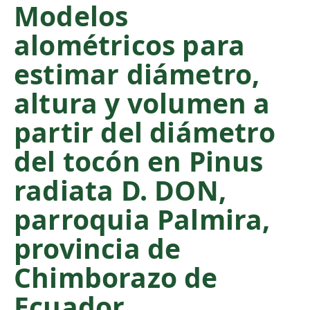
Modelos
C
o
alométricos para
n
t
estimar diámetro,
e
altura y volumen a
n
t
partir del diámetro
S
i
del tocón en Pinus
d
radiata D. DON,
e
b
parroquia Palmira,
a
r
provincia de
Chimborazo de
Ecuador