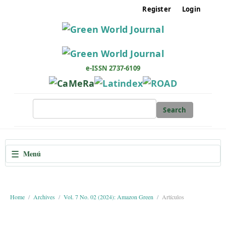
M
Register
Login
a
i
n
N
a
e-ISSN 2737-6109
v
i
g
Search
a
t
i
☰
Menú
o
n
M
a
Home
Archives
Vol. 7 No. 02 (2024): Amazon Green
Artículos
i
n