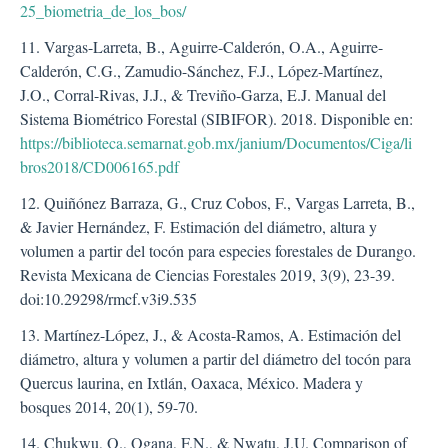
25_biometria_de_los_bos/
11. Vargas-Larreta, B., Aguirre-Calderón, O.A., Aguirre-
Calderón, C.G., Zamudio-Sánchez, F.J., López-Martínez,
J.O., Corral-Rivas, J.J., & Treviño-Garza, E.J. Manual del
Sistema Biométrico Forestal (SIBIFOR). 2018. Disponible en:
https://biblioteca.semarnat.gob.mx/janium/Documentos/Ciga/li
bros2018/CD006165.pdf
12. Quiñónez Barraza, G., Cruz Cobos, F., Vargas Larreta, B.,
& Javier Hernández, F. Estimación del diámetro, altura y
volumen a partir del tocón para especies forestales de Durango.
Revista Mexicana de Ciencias Forestales 2019, 3(9), 23-39.
doi:10.29298/rmcf.v3i9.535
13. Martínez-López, J., & Acosta-Ramos, A. Estimación del
diámetro, altura y volumen a partir del diámetro del tocón para
Quercus laurina, en Ixtlán, Oaxaca, México. Madera y
bosques 2014, 20(1), 59-70.
14. Chukwu, O., Ogana, F.N., & Nwatu, J.U. Comparison of