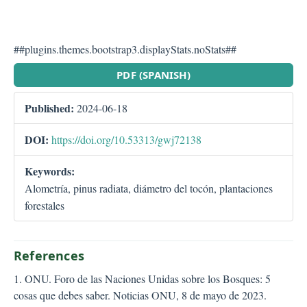
##plugins.themes.bootstrap3.displayStats.noStats##
##plugins.themes.bootstra
PDF (SPANISH)
Published:
2024-06-18
DOI:
https://doi.org/10.53313/gwj72138
Keywords:
Alometría, pinus radiata, diámetro del tocón, plantaciones
forestales
References
1. ONU. Foro de las Naciones Unidas sobre los Bosques: 5
cosas que debes saber. Noticias ONU, 8 de mayo de 2023.