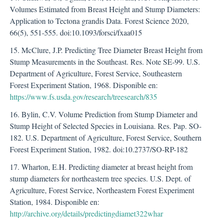
Volumes Estimated from Breast Height and Stump Diameters:
Application to Tectona grandis Data. Forest Science 2020,
66(5), 551-555. doi:10.1093/forsci/fxaa015
15. McClure, J.P. Predicting Tree Diameter Breast Height from
Stump Measurements in the Southeast. Res. Note SE-99. U.S.
Department of Agriculture, Forest Service, Southeastern
Forest Experiment Station, 1968. Disponible en:
https://www.fs.usda.gov/research/treesearch/835
16. Bylin, C.V. Volume Prediction from Stump Diameter and
Stump Height of Selected Species in Louisiana. Res. Pap. SO-
182. U.S. Department of Agriculture, Forest Service, Southern
Forest Experiment Station, 1982. doi:10.2737/SO-RP-182
17. Wharton, E.H. Predicting diameter at breast height from
stump diameters for northeastern tree species. U.S. Dept. of
Agriculture, Forest Service, Northeastern Forest Experiment
Station, 1984. Disponible en:
http://archive.org/details/predictingdiamet322whar