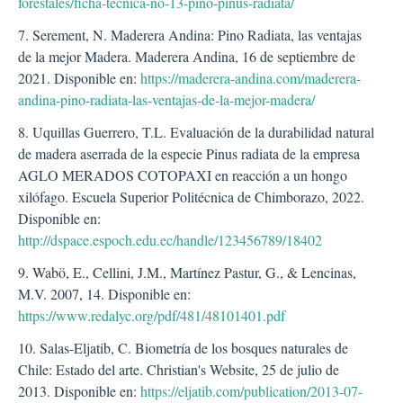
forestales/ficha-tecnica-no-13-pino-pinus-radiata/
7. Serement, N. Maderera Andina: Pino Radiata, las ventajas
de la mejor Madera. Maderera Andina, 16 de septiembre de
2021. Disponible en:
https://maderera-andina.com/maderera-
andina-pino-radiata-las-ventajas-de-la-mejor-madera/
8. Uquillas Guerrero, T.L. Evaluación de la durabilidad natural
de madera aserrada de la especie Pinus radiata de la empresa
AGLO MERADOS COTOPAXI en reacción a un hongo
xilófago. Escuela Superior Politécnica de Chimborazo, 2022.
Disponible en:
http://dspace.espoch.edu.ec/handle/123456789/18402
9. Wabö, E., Cellini, J.M., Martínez Pastur, G., & Lencinas,
M.V. 2007, 14. Disponible en:
https://www.redalyc.org/pdf/481/48101401.pdf
10. Salas-Eljatib, C. Biometría de los bosques naturales de
Chile: Estado del arte. Christian's Website, 25 de julio de
2013. Disponible en:
https://eljatib.com/publication/2013-07-