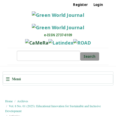
M
Register
Login
a
i
n
N
a
e-ISSN 2737-6109
v
i
g
Search
a
t
i
☰
Menú
o
n
M
a
Home
Archives
Vol. 8 No. 01 (2025): Educational Innovation for Sustainable and Inclusive
i
Development
n
Artículos