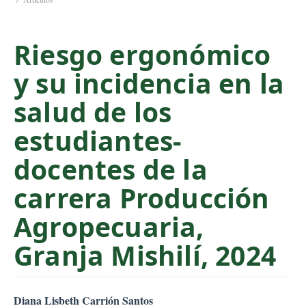
C
o
Riesgo ergonómico
n
t
y su incidencia en la
e
n
salud de los
t
S
estudiantes-
i
docentes de la
d
e
carrera Producción
b
a
Agropecuaria,
r
Granja Mishilí, 2024
##plugins.themes.bootstr
Diana Lisbeth Carrión Santos