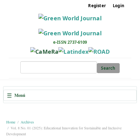
M
Register
Login
a
i
n
N
a
e-ISSN 2737-6109
v
i
g
Search
a
t
i
☰
Menú
o
n
M
a
Home
Archives
Vol. 8 No. 01 (2025): Educational Innovation for Sustainable and Inclusive
i
Development
n