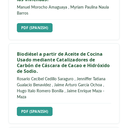
Manuel Morocho Amaguaya
,
Myriam Paulina Naula
Barros
REQUIRES SUBSCRIPTION
PDF (SPANISH)
Biodiésel a partir de Aceite de Cocina
Usado mediante Catalizadores de
Carbón de Cáscara de Cacao e Hidróxido
de Sodio.
Rosario Cecibel Cedillo Saraguro
,
Jenniffer Tatiana
Gualacio Benavidez
,
Jaime Arturo García Ochoa
,
Hugo Italo Romero Bonilla
,
Jaime Enrique Maza -
Maza
REQUIRES SUBSCRIPTION
PDF (SPANISH)