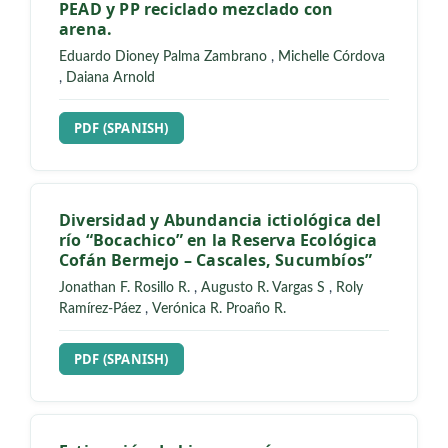
PEAD y PP reciclado mezclado con
arena.
Eduardo Dioney Palma Zambrano
,
Michelle Córdova
,
Daiana Arnold
REQUIRES SUBSCRIPTION
PDF (SPANISH)
Diversidad y Abundancia ictiológica del
río “Bocachico” en la Reserva Ecológica
Cofán Bermejo – Cascales, Sucumbíos”
Jonathan F. Rosillo R.
,
Augusto R. Vargas S
,
Roly
Ramírez-Páez
,
Verónica R. Proaño R.
REQUIRES SUBSCRIPTION
PDF (SPANISH)