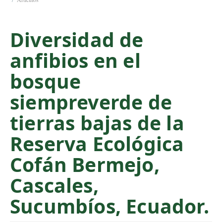
C
o
Diversidad de
n
t
anfibios en el
e
n
bosque
t
S
siempreverde de
i
tierras bajas de la
d
e
Reserva Ecológica
b
a
Cofán Bermejo,
r
Cascales,
Sucumbíos, Ecuador.