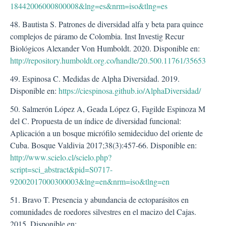
18442006000800008&lng=es&nrm=iso&tlng=es
48. Bautista S. Patrones de diversidad alfa y beta para quince
complejos de páramo de Colombia. Inst Investig Recur
Biológicos Alexander Von Humboldt. 2020. Disponible en:
http://repository.humboldt.org.co/handle/20.500.11761/35653
49. Espinosa C. Medidas de Alpha Diversidad. 2019.
Disponible en:
https://ciespinosa.github.io/AlphaDiversidad/
50. Salmerón López A, Geada López G, Fagilde Espinoza M
del C. Propuesta de un índice de diversidad funcional:
Aplicación a un bosque micrófilo semideciduo del oriente de
Cuba. Bosque Valdivia 2017;38(3):457-66. Disponible en:
http://www.scielo.cl/scielo.php?
script=sci_abstract&pid=S0717-
92002017000300003&lng=en&nrm=iso&tlng=en
51. Bravo T. Presencia y abundancia de ectoparásitos en
comunidades de roedores silvestres en el macizo del Cajas.
2015. Disponible en: