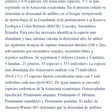
géneros y 676 especies. De todas estas especies, 371 se han
registrado en la Amazonía ecuatoriana. En el presente estudio se
determinó la diversidad de anfibios en el bosque siempreverde
de tierras bajas de la Guardianía Avié perteneciente a la Reserva
Ecológica Cofán Bermejo (RECB), Cascales, Sucumbíos,
Ecuador. Para esto fue necesario identificar la especie más
abundante y rara, además calcular la diversidad alfa. Se utilizó
las siguientes técnicas de captura: transectos lineales (100 x 2m),
relevamiento por encuentros visuales, recorridos libres y
registros auditivos. Se registraron 2 órdenes (Anura y Caudata),
9 familias, 21 géneros, 55 especies y 553 individuos. La especie
más abundante fue Adenomera andreae con 73 individuos
(Pi=0.13) y 15 especies fueron consideradas raras con 1 solo
individuo cada una (pi=0.002). De igual manera se encontró
especies endémicas de la Amazonía ecuatoriana: Osteocephalus
fuscifacies, Pristimantis altamnis, Pristimantis cf. librarius,
Pristimantis matidiktyo y Pristimantis paululus. El índice de
Shannon-Wiener (H′) determinó que la diversidad de anfibios