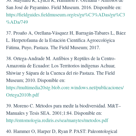
San José de Payamino. Field Museum. 2016. Disponible en:
https://fieldguides.fieldmuseum.org/es/gu%C3%ADas/gu%C3
%ADa/749
37. Proaño A, Orellana-Vásquez H, Barragán-Tabares L, Báez
L. Herpetofauna de la Estación Científica Agroecológica
Fátima, Puyo, Pastaza. The Field Museum; 2017.
38. Ortega-Andrade M. Anfibios y Reptiles de la Centro-
Amazonia de Ecuador: Los Territorios indígenas Achuar,
Shiwiar y Sápara de la Cuenca del río Pastaza. The Field
Museum; 2010. Disponible en:
https://multimedia20stg.blob.core.windows.net/publicaciones/
Ortega2010b.pdf
39. Moreno C. Métodos para medir la biodiversidad. M&T–
Manuales y Tesis SEA. 2001;1:84. Disponible en:
http://entomologia.rediris.es/sea/manytes/metodos.pdf
40. Hammer O, Harper D, Ryan P. PAST: Paleontological