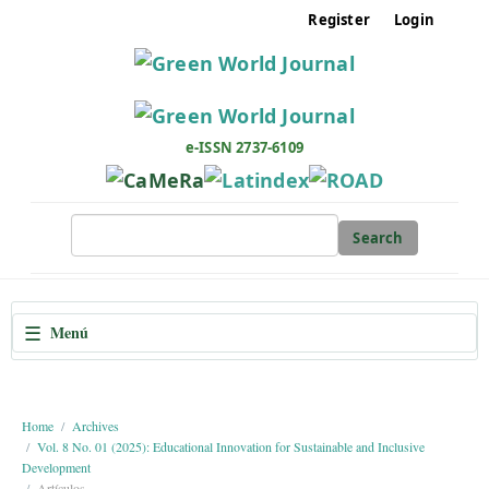
M
Register
Login
a
i
n
N
a
e-ISSN 2737-6109
v
i
g
Search
a
t
i
☰
Menú
o
n
M
a
Home
Archives
Vol. 8 No. 01 (2025): Educational Innovation for Sustainable and Inclusive
i
Development
n
Artículos