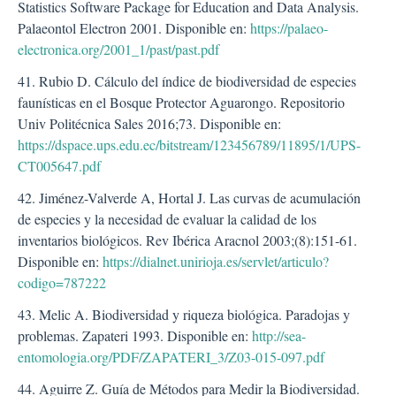
Statistics Software Package for Education and Data Analysis.
Palaeontol Electron 2001. Disponible en:
https://palaeo-
electronica.org/2001_1/past/past.pdf
41. Rubio D. Cálculo del índice de biodiversidad de especies
faunísticas en el Bosque Protector Aguarongo. Repositorio
Univ Politécnica Sales 2016;73. Disponible en:
https://dspace.ups.edu.ec/bitstream/123456789/11895/1/UPS-
CT005647.pdf
42. Jiménez-Valverde A, Hortal J. Las curvas de acumulación
de especies y la necesidad de evaluar la calidad de los
inventarios biológicos. Rev Ibérica Aracnol 2003;(8):151-61.
Disponible en:
https://dialnet.unirioja.es/servlet/articulo?
codigo=787222
43. Melic A. Biodiversidad y riqueza biológica. Paradojas y
problemas. Zapateri 1993. Disponible en:
http://sea-
entomologia.org/PDF/ZAPATERI_3/Z03-015-097.pdf
44. Aguirre Z. Guía de Métodos para Medir la Biodiversidad.