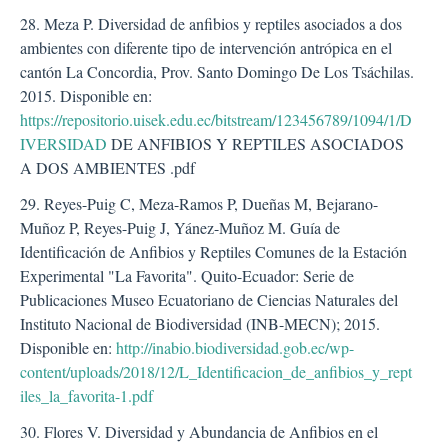
28. Meza P. Diversidad de anfibios y reptiles asociados a dos
ambientes con diferente tipo de intervención antrópica en el
cantón La Concordia, Prov. Santo Domingo De Los Tsáchilas.
2015. Disponible en:
https://repositorio.uisek.edu.ec/bitstream/123456789/1094/1/D
IVERSIDAD
DE ANFIBIOS Y REPTILES ASOCIADOS
A DOS AMBIENTES .pdf
29. Reyes-Puig C, Meza-Ramos P, Dueñas M, Bejarano-
Muñoz P, Reyes-Puig J, Yánez-Muñoz M. Guía de
Identificación de Anfibios y Reptiles Comunes de la Estación
Experimental "La Favorita". Quito-Ecuador: Serie de
Publicaciones Museo Ecuatoriano de Ciencias Naturales del
Instituto Nacional de Biodiversidad (INB-MECN); 2015.
Disponible en:
http://inabio.biodiversidad.gob.ec/wp-
content/uploads/2018/12/L_Identificacion_de_anfibios_y_rept
iles_la_favorita-1.pdf
30. Flores V. Diversidad y Abundancia de Anfibios en el