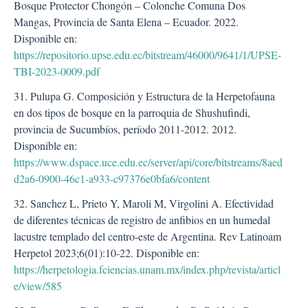
Bosque Protector Chongón – Colonche Comuna Dos
Mangas, Provincia de Santa Elena – Ecuador. 2022.
Disponible en:
https://repositorio.upse.edu.ec/bitstream/46000/9641/1/UPSE-
TBI-2023-0009.pdf
31. Pulupa G. Composición y Estructura de la Herpetofauna
en dos tipos de bosque en la parroquia de Shushufindi,
provincia de Sucumbíos, período 2011-2012. 2012.
Disponible en:
https://www.dspace.uce.edu.ec/server/api/core/bitstreams/8aed
d2a6-0900-46c1-a933-c97376e0bfa6/content
32. Sanchez L, Prieto Y, Maroli M, Virgolini A. Efectividad
de diferentes técnicas de registro de anfibios en un humedal
lacustre templado del centro-este de Argentina. Rev Latinoam
Herpetol 2023;6(01):10-22. Disponible en:
https://herpetologia.fciencias.unam.mx/index.php/revista/articl
e/view/585