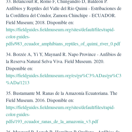
33. Betancourt R, Romo F, Chungandro D, Baldeón P.
Anfibios y Reptiles del Valle del Río Quimi - Estribaciones de
la Cordillera del Cóndor, Zamora Chinchipe - ECUADOR.
Field Museum; 2018. Disponible en:
https://fieldguides.fieldmuseum.org/sites/default/files/rapid-
color-guides-
pdfs/983_ecuador_amphibians_reptiles_of_quimi_river_0.pdf
34. Borzée A, Yi Y, Maynard R. Napo Province - Anfibios de
la Reserva Natural Selva Viva. Field Museum. 2020.
Disponible en:
https://fieldguides.fieldmuseum.org/es/gu%C3%ADas/gu%C3
%ADa/1213
35. Bustamante M. Ranas de la Amazonía Ecuatoriana. The
Field Museum. 2016. Disponible en:
https://fieldguides.fieldmuseum.org/sites/default/files/rapid-
color-guides-
pdfs/193_ecuador_ranas_de_la_amazonia_v3.pdf
36. Maynard R, Lynch R, Hamilton P. Orellana - Anfibios de