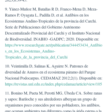
9. Yánez-Muñoz M, Batallas R D, Franco-Mena D, Meza-
Ramos P, Oyagata L, Padilla D, et al. Anfibios en los
Ecosistemas Andino-Tropicales de la provincia del Carchi.
Serie de Publicaciones del Gobierno Autónomo
Descentralizado Provincial del Carchi y el Instituto Nacional
de Biodiversidad. INABIO -GADPC; 2020. Disponible en:
https://www.researchgate.net/publication/344453434_Anfibio
s_en_los_Ecosistemas_Andino-
Tropicales_de_la_provincia_del_Carchi
10. Veintimilla D, Salinas K, Aguirre N. Patrones de
diversidad de Anuros en el ecosistema páramo del Parque
Nacional Podocarpus. CEDAMAZ 2012;2(1). Disponible en:
https://revistas.unl.edu.ec/index.php/cedamaz/article/view/105
11. Bonino M, Pueta M, Perotti MG, Úbeda CA. Sobre ranas
y sapos: Bariloche y sus alrededores albergan un grupo de
organismos poco conocidos por sus pobladores, los anfibios,
que ocupan ambientes tan diferentes como la árida estepa o la