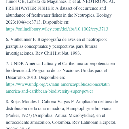
Júnior OB, Lobato-de Magalhães T, et al. NEOTROPICAL
FRESHWATER FISHES: A dataset of occurrence and
abundance of freshwater fishes in the Neotropics. Ecology
2023;104(4):e3713. Disponible en:
https://onlinelibrary.wiley.com/doi/abs/10.1002/ecy.3713
6. Vuilleumier F. Biogeografía de aves en el neotrópico:
jerarquías conceptuales y perspectivas para futuras
investigaciones. Rev Chil Hist Nat. 1993.
7. UNDP. América Latina y el Caribe: una superpotencia en
biodiversidad. Programa de las Naciones Unidas para el
Desarrollo. 2013. Disponible en:
https://www.undp.org/es/latin-america/publicaciones/latin-
america-and-caribbean-biodiversity-super-power
8. Rojas-Morales J, Cabrera-Vargas F. Ampliación del área de
distribución de la rana minadora, Hamptophryne boliviana
(Parker, 1927) (Amphibia: Anura: Microhylidae), en el
noroccidente amazónico, Colombia. Rev Latinoam Herpetol.
2023;6:39-45.