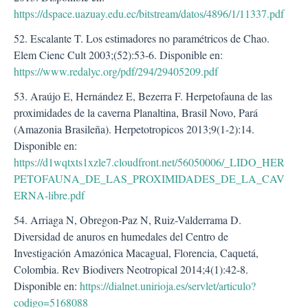
https://dspace.uazuay.edu.ec/bitstream/datos/4896/1/11337.pdf
52. Escalante T. Los estimadores no paramétricos de Chao.
Elem Cienc Cult 2003;(52):53-6. Disponible en:
https://www.redalyc.org/pdf/294/29405209.pdf
53. Araújo E, Hernández E, Bezerra F. Herpetofauna de las
proximidades de la caverna Planaltina, Brasil Novo, Pará
(Amazonia Brasileña). Herpetotropicos 2013;9(1-2):14.
Disponible en:
https://d1wqtxts1xzle7.cloudfront.net/56050006/_LIDO_HER
PETOFAUNA_DE_LAS_PROXIMIDADES_DE_LA_CAV
ERNA-libre.pdf
54. Arriaga N, Obregon-Paz N, Ruiz-Valderrama D.
Diversidad de anuros en humedales del Centro de
Investigación Amazónica Macagual, Florencia, Caquetá,
Colombia. Rev Biodivers Neotropical 2014;4(1):42-8.
Disponible en:
https://dialnet.unirioja.es/servlet/articulo?
codigo=5168088