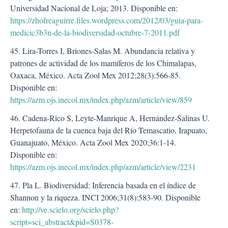
Universidad Nacional de Loja; 2013. Disponible en:
https://zhofreaguirre.files.wordpress.com/2012/03/guia-para-
medicic3b3n-de-la-biodiversidad-octubre-7-2011.pdf
45. Lira-Torres I, Briones-Salas M. Abundancia relativa y
patrones de actividad de los mamíferos de los Chimalapas,
Oaxaca, México. Acta Zool Mex 2012;28(3):566-85.
Disponible en:
https://azm.ojs.inecol.mx/index.php/azm/article/view/859
46. Cadena-Rico S, Leyte-Manrique A, Hernández-Salinas U.
Herpetofauna de la cuenca baja del Río Temascatio, Irapuato,
Guanajuato, México. Acta Zool Mex 2020;36:1-14.
Disponible en:
https://azm.ojs.inecol.mx/index.php/azm/article/view/2231
47. Pla L. Biodiversidad: Inferencia basada en el índice de
Shannon y la riqueza. INCI 2006;31(8):583-90. Disponible
en:
http://ve.scielo.org/scielo.php?
script=sci_abstract&pid=S0378-