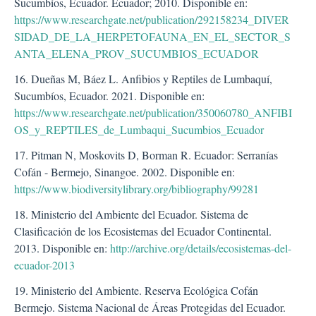
Sucumbíos, Ecuador. Ecuador; 2010. Disponible en:
https://www.researchgate.net/publication/292158234_DIVER
SIDAD_DE_LA_HERPETOFAUNA_EN_EL_SECTOR_S
ANTA_ELENA_PROV_SUCUMBIOS_ECUADOR
16. Dueñas M, Báez L. Anfibios y Reptiles de Lumbaquí,
Sucumbíos, Ecuador. 2021. Disponible en:
https://www.researchgate.net/publication/350060780_ANFIBI
OS_y_REPTILES_de_Lumbaqui_Sucumbios_Ecuador
17. Pitman N, Moskovits D, Borman R. Ecuador: Serranías
Cofán - Bermejo, Sinangoe. 2002. Disponible en:
https://www.biodiversitylibrary.org/bibliography/99281
18. Ministerio del Ambiente del Ecuador. Sistema de
Clasificación de los Ecosistemas del Ecuador Continental.
2013. Disponible en:
http://archive.org/details/ecosistemas-del-
ecuador-2013
19. Ministerio del Ambiente. Reserva Ecológica Cofán
Bermejo. Sistema Nacional de Áreas Protegidas del Ecuador.