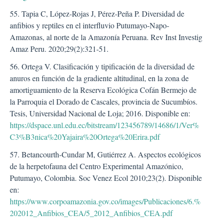
55. Tapia C, López-Rojas J, Pérez-Peña P. Diversidad de
anfibios y reptiles en el interfluvio Putumayo-Napo-
Amazonas, al norte de la Amazonía Peruana. Rev Inst Investig
Amaz Peru. 2020;29(2):321-51.
56. Ortega V. Clasificación y tipificación de la diversidad de
anuros en función de la gradiente altitudinal, en la zona de
amortiguamiento de la Reserva Ecológica Cofán Bermejo de
la Parroquia el Dorado de Cascales, provincia de Sucumbíos.
Tesis, Universidad Nacional de Loja; 2016. Disponible en:
https://dspace.unl.edu.ec/bitstream/123456789/14686/1/Ver%
C3%B3nica%20Yajaira%20Ortega%20Erira.pdf
57. Betancourth-Cundar M, Gutiérrez A. Aspectos ecológicos
de la herpetofauna del Centro Experimental Amazónico,
Putumayo, Colombia. Soc Venez Ecol 2010;23(2). Disponible
en:
https://www.corpoamazonia.gov.co/images/Publicaciones/6.%
202012_Anfibios_CEA/5_2012_Anfibios_CEA.pdf