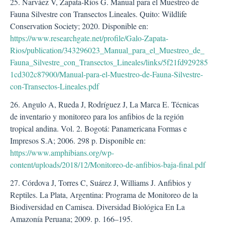
25. Narváez V, Zapata-Ríos G. Manual para el Muestreo de
Fauna Silvestre con Transectos Lineales. Quito: Wildlife
Conservation Society; 2020. Disponible en:
https://www.researchgate.net/profile/Galo-Zapata-
Rios/publication/343296023_Manual_para_el_Muestreo_de_
Fauna_Silvestre_con_Transectos_Lineales/links/5f21fd929285
1cd302c87900/Manual-para-el-Muestreo-de-Fauna-Silvestre-
con-Transectos-Lineales.pdf
26. Angulo A, Rueda J, Rodríguez J, La Marca E. Técnicas
de inventario y monitoreo para los anfibios de la región
tropical andina. Vol. 2. Bogotá: Panamericana Formas e
Impresos S.A; 2006. 298 p. Disponible en:
https://www.amphibians.org/wp-
content/uploads/2018/12/Monitoreo-de-anfibios-baja-final.pdf
27. Córdova J, Torres C, Suárez J, Williams J. Anfibios y
Reptiles. La Plata, Argentina: Programa de Monitoreo de la
Biodiversidad en Camisea. Diversidad Biológica En La
Amazonía Peruana; 2009. p. 166–195.