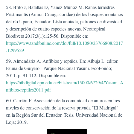
58. Brito J, Batallas D, Yánez-Muñoz M. Ranas terrestres
Pristimantis (Anura: Craugastoridae) de los bosques montanos
del río Upano, Ecuador: Lista anotada, patrones de diversidad
y descripción de cuatro especies nuevas. Neotropical
Biodivers 2017;3(1):125-56. Disponible en:
https://www.tandfonline.com/doi/full/10.1080/23766808.2017
.1299529
59. Almendáriz A. Anfibios y reptiles. En: Albuja L, editor.
Fauna de Guiyero - Parque Nacional Yasuní. EcoFondo;
2011. p. 91-112. Disponible en:
https://bibdigital.epn.edu.ec/bitstream/15000/6729/4/Yasuni_A
nfibios-reptiles2011.pdf
60. Carrión F. Asociación de la comunidad de anuros en tres
niveles de conservación de la reserva privada "El Madrigal"
en la Región Sur del Ecuador. Tesis, Universidad Nacional de
Loja; 2019.