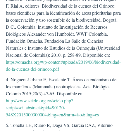
F, Rial A, editores. Biodiversidad de la cuenca del Orinoco:
bases científicas para la identificación de áreas prioritarias para
la conservación y uso sostenible de la biodiversidad. Bogotá,
D.C., Colombia: Instituto de Investigación de Recursos
Biológicos Alexander von Humboldt, WWF Colombia,
Fundación Omacha, Fundación La Salle de Ciencias
Naturales e Instituto de Estudios de la Orinoquia (Universidad
Nacional de Colombia); 2010. p. 258-89. Disponible en:
https://omacha.org/wp-content/uploads/2019/06/biodiversidad-
de-la-cuenca-del-orinoco.pdf
4. Noguera-Urbano E, Escalante T. Áreas de endemismo de
los mamíferos (Mammalia) neotropicales. Acta Biológica
Colomb 2015;20(3):47-65. Disponible en:
http://www.scielo.org.co/scielo.php?
script=sci_abstract&pid=S0120-
548X2015000300004&lng=en&nrm=iso&tlng=es
5. Tonella LH, Ruaro R, Daga VS, Garcia DAZ, Vitorino