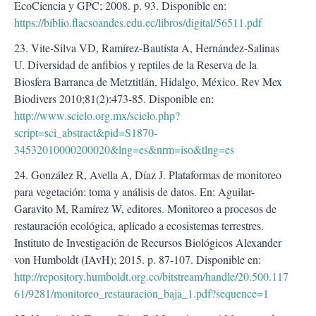
EcoCiencia y GPC; 2008. p. 93. Disponible en:
https://biblio.flacsoandes.edu.ec/libros/digital/56511.pdf
23. Vite-Silva VD, Ramírez-Bautista A, Hernández-Salinas
U. Diversidad de anfibios y reptiles de la Reserva de la
Biosfera Barranca de Metztitlán, Hidalgo, México. Rev Mex
Biodivers 2010;81(2):473-85. Disponible en:
http://www.scielo.org.mx/scielo.php?
script=sci_abstract&pid=S1870-
34532010000200020&lng=es&nrm=iso&tlng=es
24. González R, Avella A, Díaz J. Plataformas de monitoreo
para vegetación: toma y análisis de datos. En: Aguilar-
Garavito M, Ramírez W, editores. Monitoreo a procesos de
restauración ecológica, aplicado a ecosistemas terrestres.
Instituto de Investigación de Recursos Biológicos Alexander
von Humboldt (IAvH); 2015. p. 87-107. Disponible en:
http://repository.humboldt.org.co/bitstream/handle/20.500.117
61/9281/monitoreo_restauracion_baja_1.pdf?sequence=1