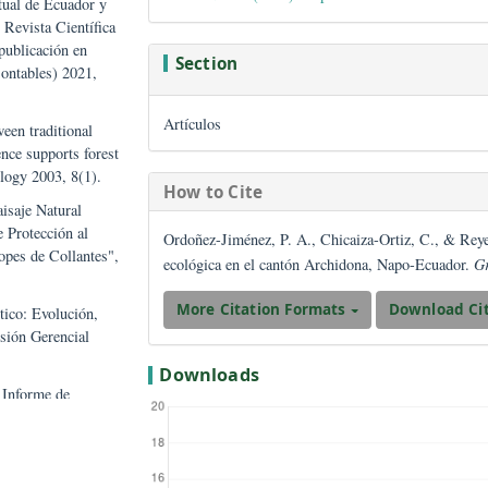
ma mundial y actualidad
##plugins.them
ión español, 2006.
Issue
redes, C.R.; Chérrez-
Vol. 5 No. 01 (2022): Impact of Gl
stica actual de Ecuador y
onómica. Revista Científica
ción y publicación en
Section
icas y Contables) 2021,
Artículos
rgy between traditional
ion science supports forest
tion Ecology 2003, 8(1).
How to Cite
anejo: Paisaje Natural
cción de Protección al
Ordoñez-Jiménez, P. A., Chicaiza-Or
smo "Topes de Collantes",
ecológica en el cantón Archidona, 
More Citation Formats
o turístico: Evolución,
ción. Visión Gerencial