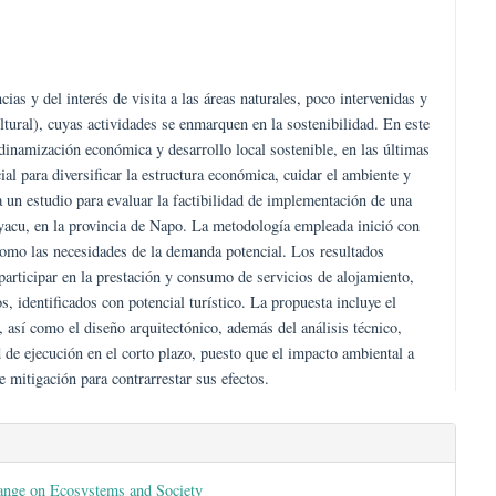
s nuevas tendencias y del interés de visita a las áreas naturales, poco i
dad (natural y cultural), cuyas actividades se enmarquen en la sostenibi
e una fuente de dinamización económica y desarrollo local sostenible, e
dad con potencial para diversificar la estructura económica, cuidar el 
texto, se plantea un estudio para evaluar la factibilidad de implementa
 Pablo de Ushpayacu, en la provincia de Napo. La metodología emplead
lación local, así como las necesidades de la demanda potencial. Los resu
 de colaborar y participar en la prestación y consumo de servicios de a
s sitios aledaños, identificados con potencial turístico. La propuesta in
triz de Leopold, así como el diseño arquitectónico, además del análisis
 la factibilidad de ejecución en el corto plazo, puesto que el impacto 
ecer medidas de mitigación para contrarrestar sus efectos.