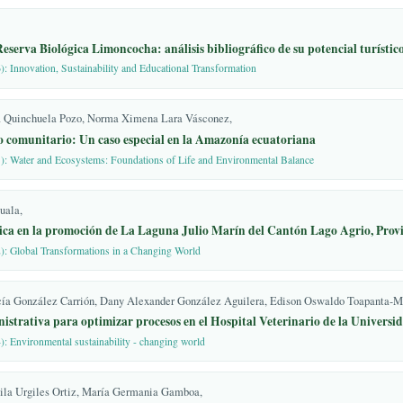
idad. Economipedia.com,
nes/estudio-de-
 elaborar estudios de
año, Erika Armijos Torres, Marco Toledo Villacís,
icos. 2001. Disponible en:
esarrollo turístico, caso de estudio: comunidad Huaorani Dikapare,
itorio/MGTS/MGTS14/MGTS
. 02 (2022): Relationship between the Environment and Society in Sustainable Devel
oyectos_Ecoturisticos_CA
en la Reserva Biológica Limoncocha: análisis bibliográfico de su pot
n, origen y evolución del
 01 (2026): Innovation, Sustainability and Educational Transformation
en:
wp-
ualizaci%C3%B3n-origen-
lor María Quinchuela Pozo, Norma Ximena Lara Vásconez,
e-Miguel-Acerenza-
 turismo comunitario: Un caso especial en la Amazonía ecuatoriana
. 02 (2021): Water and Ecosystems: Foundations of Life and Environmental Balance
 territorios hortícolas:
en Vista Alegre, Neuquén?