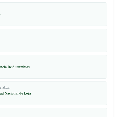
 parroquia Inés Arango, cantón Francisco de Orellana
opment
encial turístico.