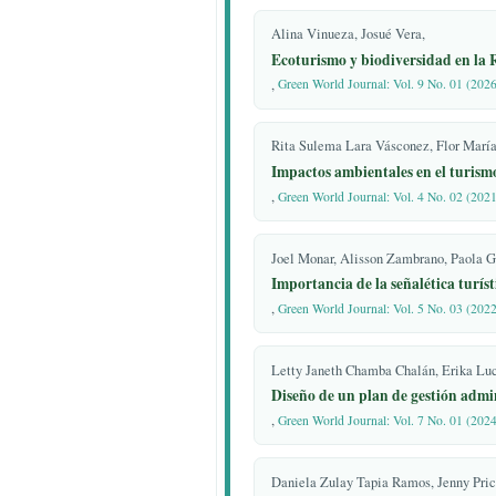
9. Quiroa, M. Estudio de factibil
2020. Disponible en:
https://economipedia.com/definicio
Similar Articles
factibilidad.html
10. Luna, R.; Cháves, D. Guía para
Gabriela Elizabeth Lucero Pro
factibilidad de proyectos ecoturíst
Propuesta estratégica de d
https://www.ucipfg.com/Repos
,
Green World Journal: Vol. 5 No
V-
04/semana4/4Guia_Factibilidad_Pr
Alina Vinueza, Josué Vera,
PAS.pdf
Ecoturismo y biodiversidad 
11. Acerenza, M. Conceptualizació
,
Green World Journal: Vol. 9 No.
turismo. Trillas, 2006. Disponible 
https://www.entornoturistico.com/
content/uploads/2017/11/Concept
Rita Sulema Lara Vásconez, F
y-evoluci%C3%B3n-del-turismo-d
Impactos ambientales en el
PDF.pdf
,
Green World Journal: Vol. 4 No
12. Acchura, A. El turismo rural en
¿una alternativa socio-productiva 