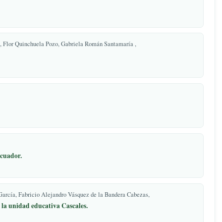
Lago Agrio, Provincia De Sucumbíos
swaldo Toapanta-Mendoza,
 de la Universidad Nacional de Loja
rdo Muñoz Jácome, Flor Quinchuela Pozo, Gabriela Román Santamaría ,