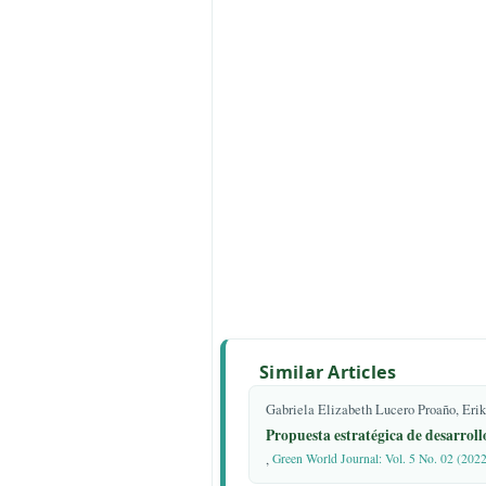
2011, 10(1), 135-156.
6. Programa de Naciones Unidas 
políticas: La COVID-19 y la trans
Madrid, 2020. Disponible en:
https://www.un.org/sites/un2.un.or
19_and_transforming_tourism_spa
7. Asociación Española de Experto
(AECIT). Turismo post COVID-19:
pandemia global. Análisis, perspec
recuperación. 2020. Disponible en:
https://aecit.org/uploads/publi
19%20y%20turismo.pdf
8. Moreno, A.; Sariego, I.; Reyes, 
gestión como herramientas de desar
turísticos. Turydes: Turismo y Des
Disponible en:
https://www.eumed.n
destinos.html