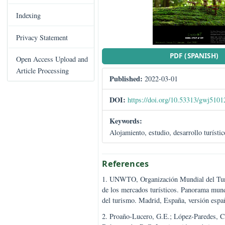
C
Books Published
o
n
Indexing
t
e
Privacy Statement
n
PDF (SPA
t
Open Access Upload and
S
Article Processing
Published:
2022-03-01
i
d
DOI:
https://doi.org/10.53313
e
b
Keywords:
a
Alojamiento, estudio, desarrollo 
r
References
1. UNWTO, Organización Mundial 