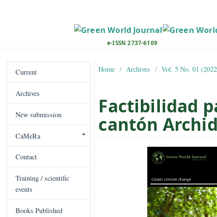
M
a
i
n
e-ISSN 2737-6109
N
a
Home
Archives
Vol. 5 No. 
v
Current
i
Archives
g
Factibilida
a
New submission
t
cantón Arc
i
CaMeRa
o
##plugins.the
n
Contact
M
a
Training / scientific
i
events
n