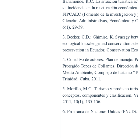
de los mercados turísticos. Panora
del turismo. Madrid, España, vers
2. Proaño-Lucero, G.E.; López-Pa
Bahamonde, R.C. La situación turí
su incidencia en la reactivación ec
FIPCAEC (Fomento de la investiga
Ciencias Administrativas, Económ
6(1), 29-39.
3. Becker, C.D.; Ghimire, K. Syne
ecological knowledge and conservat
preservation in Ecuador. Conserva
4. Colectivo de autores. Plan de m
Protegido Topes de Collantes. Dire
Medio Ambiente, Complejo de turi
Trinidad, Cuba, 2011.
5. Morillo, M.C. Turismo y product
conceptos, componentes y clasifica