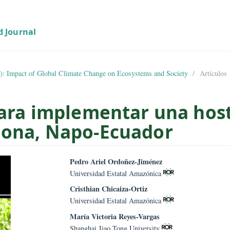
01 (2022): Impact of Global Climate Change on Ecosystems and Socie
d para implementar una
hidona, Napo-Ecuador
mes.bootstrap3.article.sid
##plugins.them
Pedro Ariel Ordoñez-Jiménez
Universidad Estatal Amazónica
Cristhian Chicaiza-Ortiz
Universidad Estatal Amazónica