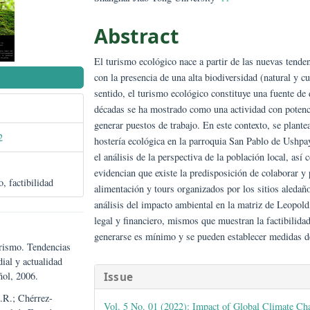
María Victoria Reyes-Vargas
Shanghai Jiao Tong University
Abstract
El turismo ecológico nace a partir de la
con la presencia de una alta biodiversi
NISH)
sentido, el turismo ecológico constituy
décadas se ha mostrado como una activi
generar puestos de trabajo. En este con
/gwj51012
hostería ecológica en la parroquia San
el análisis de la perspectiva de la pob
evidencian que existe la predisposición
turístico, factibilidad
alimentación y tours organizados por lo
análisis del impacto ambiental en la ma
legal y financiero, mismos que muestran
generarse es mínimo y se pueden establ
del Turismo. Tendencias