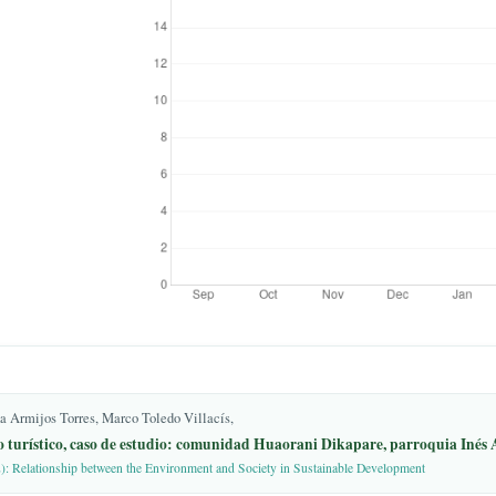
Downloads
(PNUD). Informe de
formación del turismo.
g/files/policy_brief_covid-
nish.pdf
s Científicos en Turismo
 El turismo después de la
tivas y vías de
c/DOCUMENTO.covid-
B. La planificación y la
rollo de los destinos
arrollo 2018, 25.
et/rev/turydes/25/gestion-