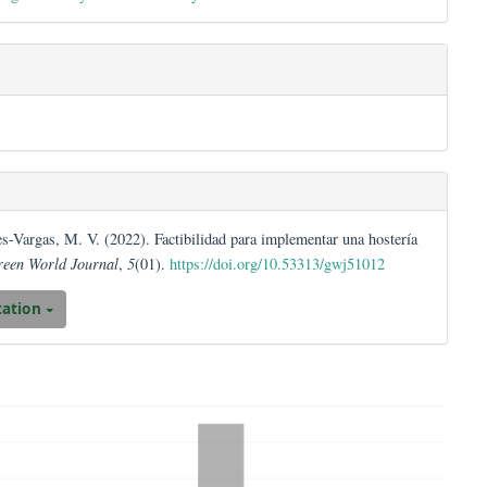
es.bootstrap3.article.detai
obal Climate Change on Ecosystems and Society
tiz, C., & Reyes-Vargas, M. V. (2022). Factibilidad para implementar 
Napo-Ecuador.
Green World Journal
,
5
(01).
https://doi.org/10.53313/g
Download Citation