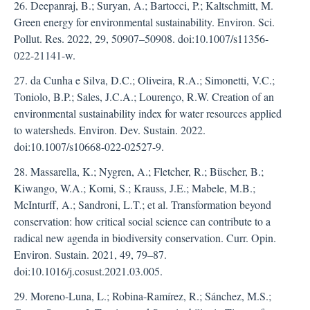
26. Deepanraj, B.; Suryan, A.; Bartocci, P.; Kaltschmitt, M.
Green energy for environmental sustainability. Environ. Sci.
Pollut. Res. 2022, 29, 50907–50908. doi:10.1007/s11356-
022-21141-w.
27. da Cunha e Silva, D.C.; Oliveira, R.A.; Simonetti, V.C.;
Toniolo, B.P.; Sales, J.C.A.; Lourenço, R.W. Creation of an
environmental sustainability index for water resources applied
to watersheds. Environ. Dev. Sustain. 2022.
doi:10.1007/s10668-022-02527-9.
28. Massarella, K.; Nygren, A.; Fletcher, R.; Büscher, B.;
Kiwango, W.A.; Komi, S.; Krauss, J.E.; Mabele, M.B.;
McInturff, A.; Sandroni, L.T.; et al. Transformation beyond
conservation: how critical social science can contribute to a
radical new agenda in biodiversity conservation. Curr. Opin.
Environ. Sustain. 2021, 49, 79–87.
doi:10.1016/j.cosust.2021.03.005.
29. Moreno-Luna, L.; Robina-Ramírez, R.; Sánchez, M.S.;