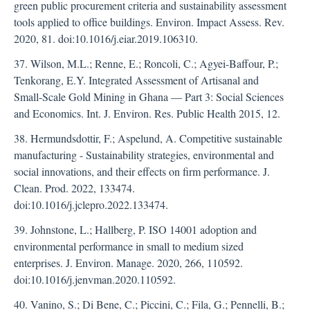
green public procurement criteria and sustainability assessment
tools applied to office buildings. Environ. Impact Assess. Rev.
2020, 81. doi:10.1016/j.eiar.2019.106310.
37. Wilson, M.L.; Renne, E.; Roncoli, C.; Agyei-Baffour, P.;
Tenkorang, E.Y. Integrated Assessment of Artisanal and
Small-Scale Gold Mining in Ghana — Part 3: Social Sciences
and Economics. Int. J. Environ. Res. Public Health 2015, 12.
38. Hermundsdottir, F.; Aspelund, A. Competitive sustainable
manufacturing - Sustainability strategies, environmental and
social innovations, and their effects on firm performance. J.
Clean. Prod. 2022, 133474.
doi:10.1016/j.jclepro.2022.133474.
39. Johnstone, L.; Hallberg, P. ISO 14001 adoption and
environmental performance in small to medium sized
enterprises. J. Environ. Manage. 2020, 266, 110592.
doi:10.1016/j.jenvman.2020.110592.
40. Vanino, S.; Di Bene, C.; Piccini, C.; Fila, G.; Pennelli, B.;