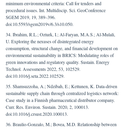
minimum environmental criteria: Call for tenders and
procedural issues. Int. Multidiscip. Sci. GeoConference
SGEM 2019, 19, 389–396.
doi:10.5593/sgem2019v/6.3/s10.050.
34. Ibrahim, R.L.; Ozturk, I.; Al-Faryan, M.A.S.; Al-Mulali,
U. Exploring the nexuses of disintegrated energy
consumption, structural change, and financial development on
environmental sustainability in BRICS: Modulating roles of
green innovations and regulatory quality. Sustain. Energy
Technol. Assessments 2022, 53, 102529.
doi:10.1016/j.seta.2022.102529.
35. Shamsuzzoha, A.; Ndzibah, E.; Kettunen, K. Data-driven
sustainable supply chain through centralized logistics network:
Case study in a Finnish pharmaceutical distributor company.
Curr. Res. Environ. Sustain. 2020, 2, 100013.
doi:10.1016/j.crsust.2020.100013.
36. Braulio-Gonzalo, M.; Bovea, M.D. Relationship between