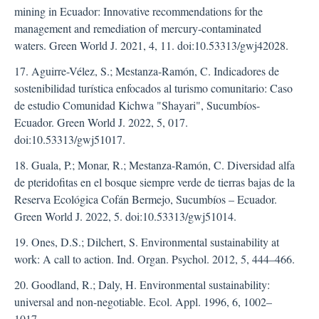
mining in Ecuador: Innovative recommendations for the
management and remediation of mercury-contaminated
waters. Green World J. 2021, 4, 11. doi:10.53313/gwj42028.
17. Aguirre-Vélez, S.; Mestanza-Ramón, C. Indicadores de
sostenibilidad turística enfocados al turismo comunitario: Caso
de estudio Comunidad Kichwa "Shayari", Sucumbíos-
Ecuador. Green World J. 2022, 5, 017.
doi:10.53313/gwj51017.
18. Guala, P.; Monar, R.; Mestanza-Ramón, C. Diversidad alfa
de pteridofitas en el bosque siempre verde de tierras bajas de la
Reserva Ecológica Cofán Bermejo, Sucumbíos – Ecuador.
Green World J. 2022, 5. doi:10.53313/gwj51014.
19. Ones, D.S.; Dilchert, S. Environmental sustainability at
work: A call to action. Ind. Organ. Psychol. 2012, 5, 444–466.
20. Goodland, R.; Daly, H. Environmental sustainability:
universal and non-negotiable. Ecol. Appl. 1996, 6, 1002–
1017.