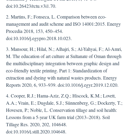
doi:10.26423/rctu.v3i1.70.
2. Martins, F.; Fonseca, L. Comparison between eco-
management and audit scheme and ISO 14001:2015. Energy
Procedia 2018, 153, 450–454.
doi:10.1016/j.egypro.2018.10.023.
3. Mansour, H.; Hilal, N.; Alhajri, S.; Al-Yahyai, F.; Al-Amri,
M. The education of art culture at Sultanate of Oman through
the multidisciplinary integration between graphic design and
eco-friendly textile printing. Part 1: Standardization of
extraction and dyeing with natural wastes products. Energy
Reports 2020, 6, 933–939. doi:10.1016/j.egyr.2019.12.020.
4. Cooper, R.J.; Hama-Aziz, Z.Q.; Hiscock, K.M.; Lovett,
A.A.; Vrain, E.; Dugdale, S.J.; Sünnenberg, G.; Dockerty, T.;
Hovesen, P.; Noble, L. Conservation tillage and soil health:
Lessons from a 5-year UK farm trial (2013–2018). Soil
Tillage Res. 2020, 202, 104648.
doi:10.1016/j.still.2020.104648.