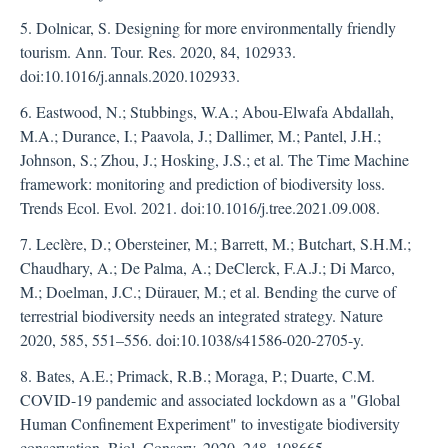
5. Dolnicar, S. Designing for more environmentally friendly
tourism. Ann. Tour. Res. 2020, 84, 102933.
doi:10.1016/j.annals.2020.102933.
6. Eastwood, N.; Stubbings, W.A.; Abou-Elwafa Abdallah,
M.A.; Durance, I.; Paavola, J.; Dallimer, M.; Pantel, J.H.;
Johnson, S.; Zhou, J.; Hosking, J.S.; et al. The Time Machine
framework: monitoring and prediction of biodiversity loss.
Trends Ecol. Evol. 2021. doi:10.1016/j.tree.2021.09.008.
7. Leclère, D.; Obersteiner, M.; Barrett, M.; Butchart, S.H.M.;
Chaudhary, A.; De Palma, A.; DeClerck, F.A.J.; Di Marco,
M.; Doelman, J.C.; Dürauer, M.; et al. Bending the curve of
terrestrial biodiversity needs an integrated strategy. Nature
2020, 585, 551–556. doi:10.1038/s41586-020-2705-y.
8. Bates, A.E.; Primack, R.B.; Moraga, P.; Duarte, C.M.
COVID-19 pandemic and associated lockdown as a "Global
Human Confinement Experiment" to investigate biodiversity
conservation. Biol. Conserv. 2020, 248, 108665.