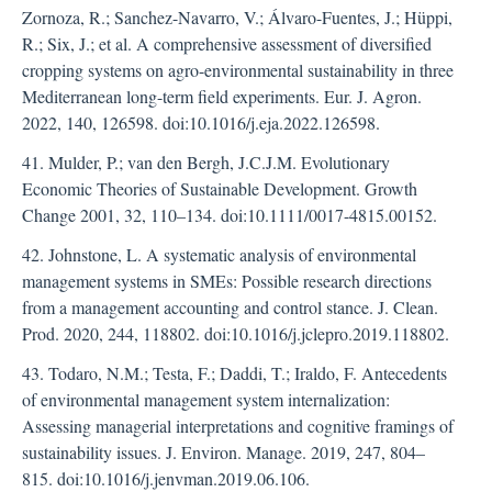
Zornoza, R.; Sanchez-Navarro, V.; Álvaro-Fuentes, J.; Hüppi,
R.; Six, J.; et al. A comprehensive assessment of diversified
cropping systems on agro-environmental sustainability in three
Mediterranean long-term field experiments. Eur. J. Agron.
2022, 140, 126598. doi:10.1016/j.eja.2022.126598.
41. Mulder, P.; van den Bergh, J.C.J.M. Evolutionary
Economic Theories of Sustainable Development. Growth
Change 2001, 32, 110–134. doi:10.1111/0017-4815.00152.
42. Johnstone, L. A systematic analysis of environmental
management systems in SMEs: Possible research directions
from a management accounting and control stance. J. Clean.
Prod. 2020, 244, 118802. doi:10.1016/j.jclepro.2019.118802.
43. Todaro, N.M.; Testa, F.; Daddi, T.; Iraldo, F. Antecedents
of environmental management system internalization:
Assessing managerial interpretations and cognitive framings of
sustainability issues. J. Environ. Manage. 2019, 247, 804–
815. doi:10.1016/j.jenvman.2019.06.106.