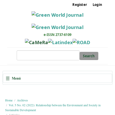
M
Register
Login
a
i
n
N
a
e-ISSN 2737-6109
v
i
g
Search
a
t
i
☰
Menú
o
n
M
a
Home
Archives
Vol. 5 No. 02 (2022): Relationship between the Environment and Society in
i
Sustainable Development
n
Artículos