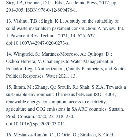
Siry, J.P., Grebner, D.L., Eds.; Academic Press, 2017; pp.
291–305. ISBN 978-0-12-809476-1.
13. Vishnu, T.B.; Singh, K.L. A study on the suitability of
solid waste materials in pavement construction: A review. Int.
J. Pavement Res. Technol. 2021, 14, 625–637.
doi:10.1007/s42947-020-0273-z.
14. Wingfield, S.; Martínez-Moscoso, A.; Quiroga, D.;
Ochoa-Herrera, V. Challenges to Water Management in
Ecuador: Legal Authorization, Quality Parameters, and Socio-
Political Responses. Water 2021, 13.
15. Ikram, M.; Zhang, Q.; Sroufe, R.; Shah, S.Z.A. Towards a
sustainable environment: The nexus between ISO 14001,
renewable energy consumption, access to electricity,
agriculture and CO2 emissions in SAARC countries. Sustain.
Prod. Consum. 2020, 22, 218–230.
doi:10.1016/j.spc.2020.03.011.
16. Mestanza-Ramón, C.; D'Orio, G.; Straface, S. Gold