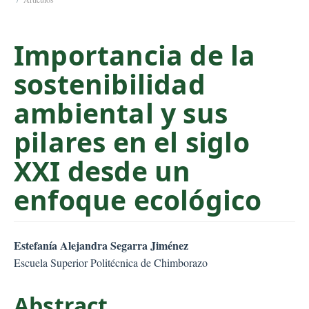
C
o
Importancia de la
n
t
sostenibilidad
e
n
ambiental y sus
t
S
pilares en el siglo
i
XXI desde un
d
e
enfoque ecológico
b
a
r
##plugins.themes.bootstr
Estefanía Alejandra Segarra Jiménez
Escuela Superior Politécnica de Chimborazo
Abstract