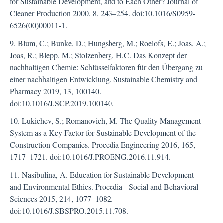
for Sustainable Development, and to Each Other? Journal of
Cleaner Production 2000, 8, 243–254. doi:10.1016/S0959-
6526(00)00011-1.
9. Blum, C.; Bunke, D.; Hungsberg, M.; Roelofs, E.; Joas, A.;
Joas, R.; Blepp, M.; Stolzenberg, H.C. Das Konzept der
nachhaltigen Chemie: Schlüsselfaktoren für den Übergang zu
einer nachhaltigen Entwicklung. Sustainable Chemistry and
Pharmacy 2019, 13, 100140.
doi:10.1016/J.SCP.2019.100140.
10. Lukichev, S.; Romanovich, M. The Quality Management
System as a Key Factor for Sustainable Development of the
Construction Companies. Procedia Engineering 2016, 165,
1717–1721. doi:10.1016/J.PROENG.2016.11.914.
11. Nasibulina, A. Education for Sustainable Development
and Environmental Ethics. Procedia - Social and Behavioral
Sciences 2015, 214, 1077–1082.
doi:10.1016/J.SBSPRO.2015.11.708.