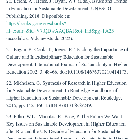
20. Leicht, A.; Heiss, J.; Byun, W.J. (Eds.). Issues and Trends
in Education for Sustainable Development. UNESCO
Publishing, 2018. Disponible en:
https://books.google.es/books?
hl=es&lr=&id=V7lQDwAAQBAJ&oi=fnd&pg=PA25
(accedido el 9 de agosto de 2022).
21. Eagan, P.; Cook, T.; Joeres, E. Teaching the Importance of
Culture and Interdisciplinary Education for Sustainable
Development. International Journal of Sustainability in Higher
Education 2002, 3, 48–66. doi:10.1108/14676370210414173.
22. Michelsen, G. Synthesis of Research in Higher Education
for Sustainable Development. In Routledge Handbook of
Higher Education for Sustainable Development; Routledge,
2015; pp. 142–160. ISBN 9781315852249.
23. Filho, W.L.; Manolas, E.; Pace, P. The Future We Want:
Key Issues on Sustainable Development in Higher Education
after Rio and the UN Decade of Education for Sustainable
Development. International Journal of Sustainability in Higher