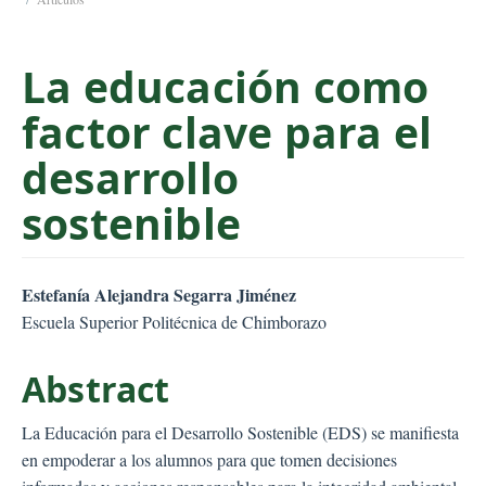
C
o
La educación como
n
t
factor clave para el
e
n
desarrollo
t
S
sostenible
i
d
e
##plugins.themes.bootstr
Estefanía Alejandra Segarra Jiménez
b
Escuela Superior Politécnica de Chimborazo
a
r
Abstract
La Educación para el Desarrollo Sostenible (EDS) se manifiesta
en empoderar a los alumnos para que tomen decisiones