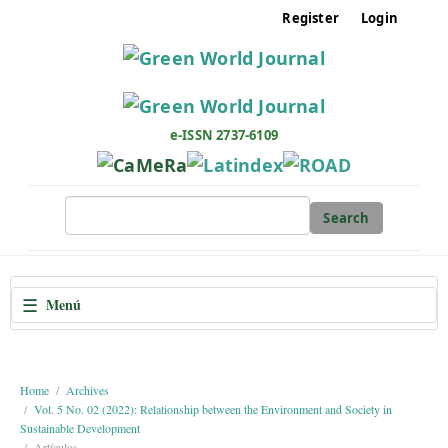
M
Register
Login
a
i
n
N
a
e-ISSN 2737-6109
v
i
g
Search
a
t
i
☰
Menú
o
n
M
a
Home
Archives
Vol. 5 No. 02 (2022): Relationship between the Environment and Society in
i
Sustainable Development
n
Artículos