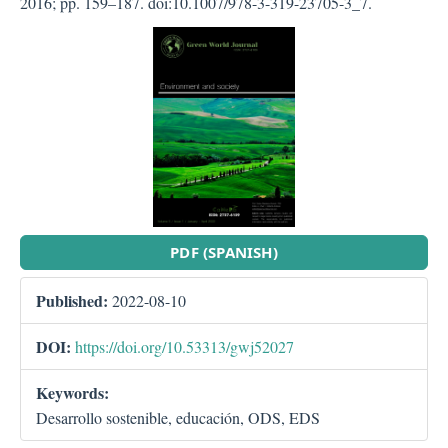
2016; pp. 159–187. doi:10.1007/978-3-319-23705-3_7.
##plugins.themes.bootstra
PDF (SPANISH)
Published:
2022-08-10
DOI:
https://doi.org/10.53313/gwj52027
Keywords:
Desarrollo sostenible, educación, ODS, EDS