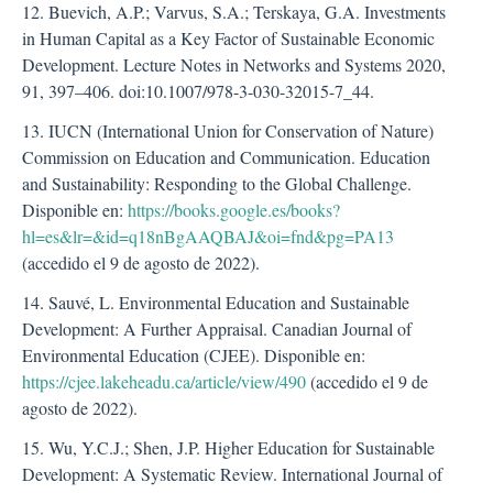
12. Buevich, A.P.; Varvus, S.A.; Terskaya, G.A. Investments
in Human Capital as a Key Factor of Sustainable Economic
Development. Lecture Notes in Networks and Systems 2020,
91, 397–406. doi:10.1007/978-3-030-32015-7_44.
13. IUCN (International Union for Conservation of Nature)
Commission on Education and Communication. Education
and Sustainability: Responding to the Global Challenge.
Disponible en:
https://books.google.es/books?
hl=es&lr=&id=q18nBgAAQBAJ&oi=fnd&pg=PA13
(accedido el 9 de agosto de 2022).
14. Sauvé, L. Environmental Education and Sustainable
Development: A Further Appraisal. Canadian Journal of
Environmental Education (CJEE). Disponible en:
https://cjee.lakeheadu.ca/article/view/490
(accedido el 9 de
agosto de 2022).
15. Wu, Y.C.J.; Shen, J.P. Higher Education for Sustainable
Development: A Systematic Review. International Journal of