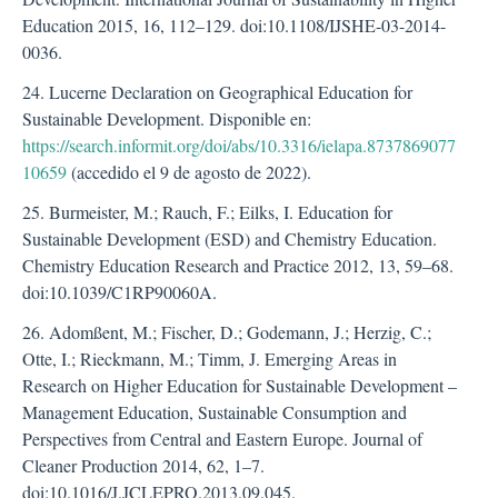
Education 2015, 16, 112–129. doi:10.1108/IJSHE-03-2014-
0036.
24. Lucerne Declaration on Geographical Education for
Sustainable Development. Disponible en:
https://search.informit.org/doi/abs/10.3316/ielapa.8737869077
10659
(accedido el 9 de agosto de 2022).
25. Burmeister, M.; Rauch, F.; Eilks, I. Education for
Sustainable Development (ESD) and Chemistry Education.
Chemistry Education Research and Practice 2012, 13, 59–68.
doi:10.1039/C1RP90060A.
26. Adomßent, M.; Fischer, D.; Godemann, J.; Herzig, C.;
Otte, I.; Rieckmann, M.; Timm, J. Emerging Areas in
Research on Higher Education for Sustainable Development –
Management Education, Sustainable Consumption and
Perspectives from Central and Eastern Europe. Journal of
Cleaner Production 2014, 62, 1–7.
doi:10.1016/J.JCLEPRO.2013.09.045.