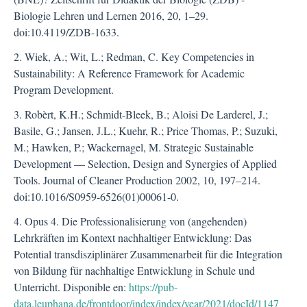
Biologie Lehren und Lernen 2016, 20, 1–29.
doi:10.4119/ZDB-1633.
2. Wiek, A.; Wit, L.; Redman, C. Key Competencies in
Sustainability: A Reference Framework for Academic
Program Development.
3. Robèrt, K.H.; Schmidt-Bleek, B.; Aloisi De Larderel, J.;
Basile, G.; Jansen, J.L.; Kuehr, R.; Price Thomas, P.; Suzuki,
M.; Hawken, P.; Wackernagel, M. Strategic Sustainable
Development — Selection, Design and Synergies of Applied
Tools. Journal of Cleaner Production 2002, 10, 197–214.
doi:10.1016/S0959-6526(01)00061-0.
4. Opus 4. Die Professionalisierung von (angehenden)
Lehrkräften im Kontext nachhaltiger Entwicklung: Das
Potential transdisziplinärer Zusammenarbeit für die Integration
von Bildung für nachhaltige Entwicklung in Schule und
Unterricht. Disponible en:
https://pub-
data.leuphana.de/frontdoor/index/index/year/2021/docId/1147