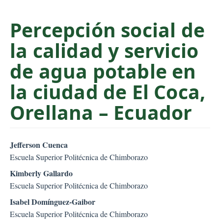
C
o
Percepción social de
n
la calidad y servicio
t
e
de agua potable en
n
t
la ciudad de El Coca,
S
Orellana – Ecuador
i
d
e
##plugins.themes.bootstr
b
Jefferson Cuenca
a
Escuela Superior Politécnica de Chimborazo
r
Kimberly Gallardo
Escuela Superior Politécnica de Chimborazo
Isabel Domínguez-Gaibor
Escuela Superior Politécnica de Chimborazo