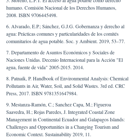
5. Moreno, L.F.T. El acceso al agua potable como derecho
humano. Comisión Nacional de los Derechos Humanos,
2008. ISBN 9706445498.
6. Alvarado, E.P.; Sánchez, G.J.G. Gobernanza y derecho al
agua: Prácticas comunes y particularidades de los comités
comunitarios de agua potable. Soc. y Ambient. 2019, 53–77.
7. Departamento de Asuntos Económicos y Sociales de
Naciones Unidas. Decenio Internacional para la Acción "El
agua, fuente de vida" 2005-2015. 2014.
8. Patnaik, P. Handbook of Environmental Analysis: Chemical
Pollutants in Air, Water, Soil, and Solid Wastes. 3rd ed. CRC
Press, 2017. ISBN 9781351647984.
9. Mestanza-Ramón, C.; Sanchez Capa, M.; Figueroa
Saavedra, H.; Rojas Paredes, J. Integrated Coastal Zone
Management in Continental Ecuador and Galapagos Islands:
Challenges and Opportunities in a Changing Tourism and
Economic Context. Sustainability 2019, 11.