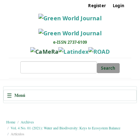
M
Register
Login
a
i
n
N
a
e-ISSN 2737-6109
v
i
g
Search
a
t
i
☰
Menú
o
n
M
a
Home
Archives
Vol. 4 No. 01 (2021): Water and Biodiversity: Keys to Ecosystem Balance
i
Artículos
n