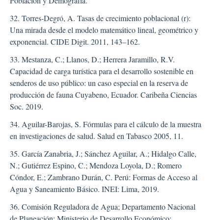
Población y Demografía.
32. Torres-Degró, A. Tasas de crecimiento poblacional (r):
Una mirada desde el modelo matemático lineal, geométrico y
exponencial. CIDE Digit. 2011, 143–162.
33. Mestanza, C.; Llanos, D.; Herrera Jaramillo, R.V.
Capacidad de carga turística para el desarrollo sostenible en
senderos de uso público: un caso especial en la reserva de
producción de fauna Cuyabeno, Ecuador. Caribeña Ciencias
Soc. 2019.
34. Aguilar-Barojas, S. Fórmulas para el cálculo de la muestra
en investigaciones de salud. Salud en Tabasco 2005, 11.
35. García Zanabria, J.; Sánchez Aguilar, A.; Hidalgo Calle,
N.; Gutiérrez Espino, C.; Mendoza Loyola, D.; Romero
Cóndor, E.; Zambrano Durán, C. Perú: Formas de Acceso al
Agua y Saneamiento Básico. INEI: Lima, 2019.
36. Comisión Reguladora de Agua; Departamento Nacional
de Planeación; Ministerio de Desarrollo Económico;