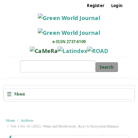
M
Register
Login
a
i
n
N
a
e-ISSN 2737-6109
v
i
g
Search
a
t
i
☰
Menú
o
n
M
a
Home
Archives
Vol. 4 No. 01 (2021): Water and Biodiversity: Keys to Ecosystem Balance
i
n