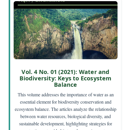
C
o
n
t
e
n
t
S
i
d
Vol. 4 No. 01 (2021): Water and
e
Biodiversity: Keys to Ecosystem
b
Balance
a
This volume addresses the importance of water as an
r
essential element for biodiversity conservation and
ecosystem balance. The articles analyze the relationship
between water resources, biological diversity, and
sustainable development, highlighting strategies for