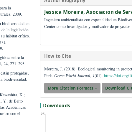
uación y conservación de
Artículos
tados de Mesoamérica.
ad, 2008. ISBN
Author Biography
manejo para la
Jessica Moreira,
Asociac
aisajes rurales. 2009.
Ingeniera ambientalista con especi
ión de la biodiversidad en
Center como investigador y motivado
nálisis de la legislación
adas y su hábitat crítico.
9, 347–371.
147.10649.
How to Cite
es protegidos: entre la
alde 2001, 24, 271–293.
Moreira, J. (2018). Ecological moni
 planeta están protegidas,
Park.
Green World Journal
,
1
(01).
es para la biodiversidad.
More Citation Formats