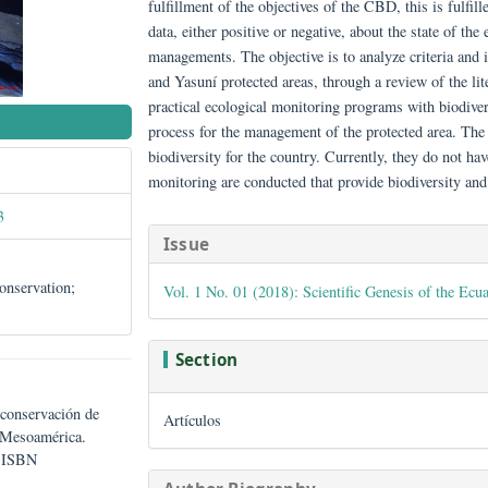
The conservation approaches have been o
fulfillment of the objectives of the CBD
data, either positive or negative, about
managements. The objective is to analy
and Yasuní protected areas, through a r
practical ecological monitoring program
NISH)
process for the management of the prot
biodiversity for the country. Currently
monitoring are conducted that provide 
/gwj11003
##plugins.them
Issue
serves; conservation;
Vol. 1 No. 01 (2018): Scientific Ge
Section