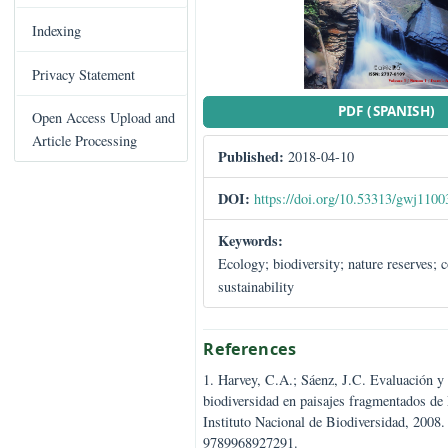
C
Books Published
o
n
Indexing
t
e
Privacy Statement
n
PDF (SPA
t
Open Access Upload and
S
Article Processing
Published:
2018-04-10
i
d
DOI:
https://doi.org/10.53313
e
b
Keywords:
a
Ecology; biodiversity; nature re
r
sustainability
References