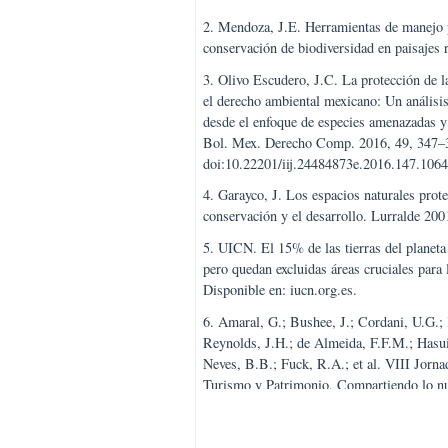
1. Harvey, C.A.; Sáenz, J.C. Eval
biodiversidad en paisajes fragmen
Instituto Nacional de Biodiversid
9789968927291.
2. Mendoza, J.E. Herramientas de 
conservación de biodiversidad en p
3. Olivo Escudero, J.C. La protecc
el derecho ambiental mexicano: Un a
desde el enfoque de especies amenaz
Bol. Mex. Derecho Comp. 2016, 4
doi:10.22201/iij.24484873e.2016.
4. Garayco, J. Los espacios natural
conservación y el desarrollo. Lurr
5. UICN. El 15% de las tierras del
pero quedan excluidas áreas crucial
Disponible en: iucn.org.es.