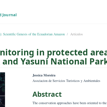
01 (2018): Scientific Genesis of the Ecuadorian Amazon
Artículos
monitoring in protecte
ark and Yasuní Nationa
mes.bootstrap3.article.sid
##plugins.them
Jessica Moreira
Asociacion de Servicios Turisticos y 
Abstract