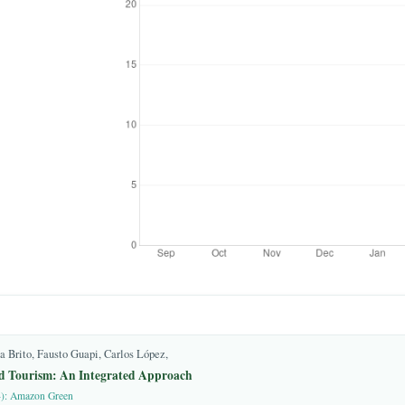
, U.G.; Kawashita, K.;
; Hasui, Y.; de Brito
Downloads
III Jornadas Académicas
o lo nuestro con el
89896540821.
rotegidas del Ecuador:
ral. Qualitas 2016, 11, 41–
arcía, F.J.; Garrido-
, A.J.; Medina-Cazorla,
nte, M.E.M.; Poveda,
gypsophilous flora as a
Biodivers. Conserv. 2011,
1-011-0031-2.
ios ecológicos para la
es en Península Valdés.
4+.