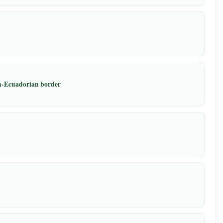
national Colombian-Ecuadorian border
opment