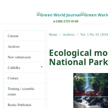
M
a
i
n
e-ISSN 2737-6109
N
a
Home
Archives
Vol. 1 No. 
v
Current
i
Archives
g
Ecological 
a
New submission
t
National P
i
CaMeRa
o
##plugins.the
n
Contact
M
a
Training / scientific
i
events
n