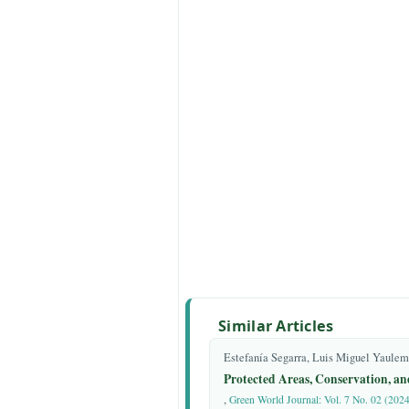
6. Amaral, G.; Bushee, J.; Cordani
Reynolds, J.H.; de Almeida, F.F.M.
Neves, B.B.; Fuck, R.A.; et al. V
Turismo y Patrimonio, Compartiend
mundo. 2015; Vol. 369. ISBN 97
7. Yánez, P. Las áreas naturales p
características y problemática gene
55.
8. Martínez-Hernández, F.; Pérez-G
Becerra, J.A.; Mendoza-Fernández
J.M.; Martínez-Nieto, M.I.; Calve
J.F.M. The distribution of Iberian 
criterion for conservation policy. 
20, 1353–1364. doi:10.1007/s1053
9. Nabte, M.J. Desarrollo de criter
conservación de mamíferos terrestr
Mastozool. Neotrop. 2010, 17, 15