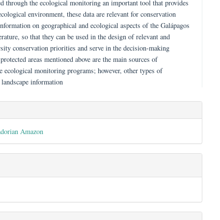
riented to the creation of areas of protection of biodiversity to guara
, this is fulfilled through the ecological monitoring an important tool 
 the state of the ecological environment, these data are relevant for con
ze criteria and information on geographical and ecological aspects of 
eview of the literature, so that they can be used in the design of releva
s with biodiversity conservation priorities and serve in the decision-
ected area. The protected areas mentioned above are the main sources 
, they do not have ecological monitoring programs; however, other types
biodiversity and landscape information
es.bootstrap3.article.detai
nesis of the Ecuadorian Amazon