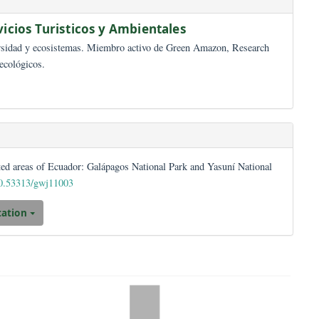
ion de Servicios Turisticos y Ambientales
alidad en Biodiversidad y ecosistemas. Miembro activo de Green Amazo
r de proyectos ecológicos.
toring in protected areas of Ecuador: Galápagos National Park and Yas
https://doi.org/10.53313/gwj11003
Download Citation