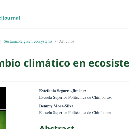
02 (2023): Sustainable green ecosystems
Artículos
Cambio climático en ec
mes.bootstrap3.article.sid
##plugins.them
Estefanía Segarra-Jiménez
Escuela Superior Politécnica de Chim
Demmy Mora-Silva
Escuela Superior Politécnica de Chim