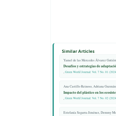
Cambio Climático 2018, 4, 862–8
6. IDEAM. Cambio Climático.
7. Sánchez-García, D.; Rubio-Bell
Meléndez, M.; Guevara-García, F.J.
adaptativo en instalaciones existent
contexto del cambio climático. Háb
17.
8. Díaz Caravantes, R.E. Vulnerab
conceptos indisociables para el est
cambio climático en la salud. Regi
9. Vistin Guamantaqui, D.A.; Muñ
Cutiupala, G.M.A.C. Monitoreo de
estrategia de medición del cambio 
Similar Articles
Producción de Fauna Chimborazo. C
47.
https://doi.org/10.33262/cienci
Yamel de las Mercedes Álvarez
10. Martínez, M.; Viguera, B.; Don
Desafíos y estrategias de 