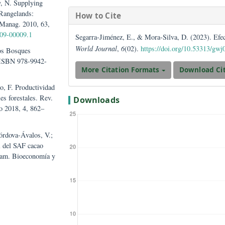
Section
NA. Protocolo de
cursos Hídricos; Perú,
Artículos
 McCarthy, N. Supplying
frican Rangelands:
How to Cite
l. Ecol. Manag. 2010, 63,
1/REM-D-09-00009.1
Segarra-Jiménez, E., & Mora-Silva, 
World Journal
,
6
(02).
https://doi.
ezo, N. Los Bosques
s; 2009; ISBN 978-9942-
More Citation Formats
; Gallardo, F. Productividad
on árboles forestales. Rev.
Downloads
limático 2018, 4, 862–
 S.A.; Córdova-Ávalos, V.;
potencial del SAF cacao
Rev. Iberoam. Bioeconomía y