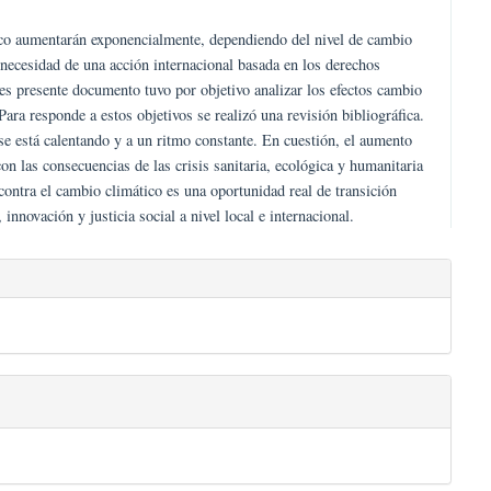
el cambio climático aumentarán exponencialmente, dependiendo del nive
 tanto, existe la necesidad de una acción internacional basada en los de
co. Ante esto, es presente documento tuvo por objetivo analizar los e
tres y marinos. Para responde a estos objetivos se realizó una revisión 
antes, la tierra se está calentando y a un ritmo constante. En cuestión,
rigen humano, con las consecuencias de las crisis sanitaria, ecológica 
e ello, la lucha contra el cambio climático es una oportunidad real de t
erando empleo, innovación y justicia social a nivel local e internaciona
es.bootstrap3.article.detai
reen ecosystems