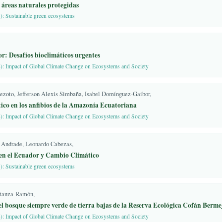
io climático desde la
 01 (2024): Environmental sustainability - changing world
ón basadas en Ecosistemas
.
a Guzmán Guaraca, María José López Pino, Edwin Guanga Casco,
bias, J. El cambio
s ecosistemas marinos
iones; Fondo de Cultura
. 02 (2024): Amazon Green
71.
źwik, M.I.B.T.-R.M. in
Demmy Mora-Silva,
s, Europe. In; Elsevier,
ilidad y áreas naturales protegidas
 02 (2023): Sustainable green ecosystems
expert-based assessment of
asures for spiders. Glob.
20.e01290
 Ecuador: Desafíos bioclimáticos urgentes
. 01 (2022): Impact of Global Climate Change on Ecosystems and Society
 D.; Burgueño, J.; Sharma,
Joynson, R.; Brabbs, T.;
 potential of wheat
gel Verdezoto, Jefferson Alexis Simbaña, Isabel Domínguez-Gaibor,
iented-prebreeding for
o Climático en los anfibios de la Amazonía Ecuatoriana