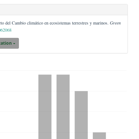
D. (2023). Efecto del Cambio climático en ecosistemas terrestres y m
org/10.53313/gwj062068
Download Citation