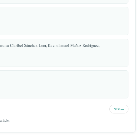
ógica Cofán Bermejo, Sucumbíos – Ecuador
ón Ortega,
imático
 Sánchez-Loor, Narcisa Claribel Sánchez-Loor, Kevin Ismael Muñoz-Rodríguez