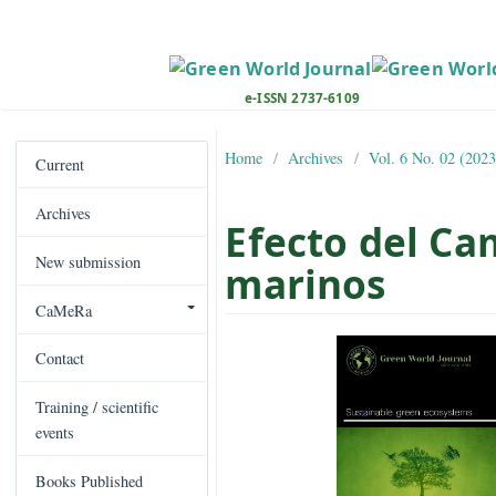
M
a
i
n
e-ISSN 2737-6109
N
a
Home
Archives
Vol. 6 No. 
v
Current
i
Archives
g
Efecto del 
a
New submission
t
marinos
i
CaMeRa
o
##plugins.the
n
Contact
M
a
Training / scientific
i
events
n