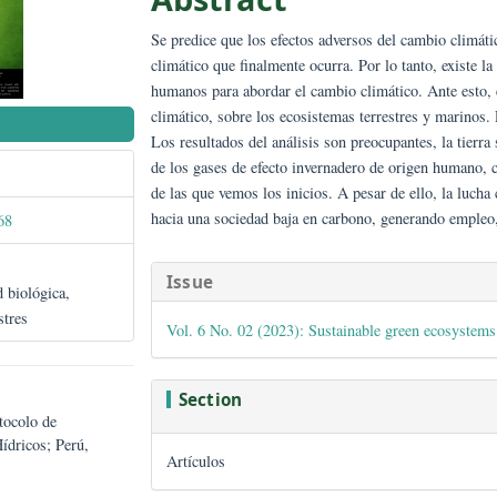
Abstract
Se predice que los efectos adversos d
climático que finalmente ocurra. Por lo
humanos para abordar el cambio climáti
climático, sobre los ecosistemas terres
NISH)
Los resultados del análisis son preocup
de los gases de efecto invernadero de o
de las que vemos los inicios. A pesar d
hacia una sociedad baja en carbono, gen
/gwj062068
##plugins.them
Issue
versidad biológica,
o terrestres
Vol. 6 No. 02 (2023): Sustainable g