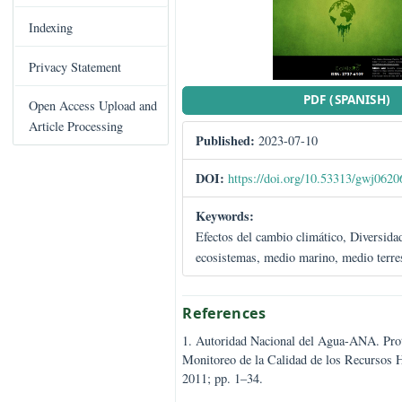
C
Books Published
o
n
Indexing
t
e
Privacy Statement
n
PDF (SPA
t
Open Access Upload and
S
Article Processing
Published:
2023-07-10
i
d
DOI:
https://doi.org/10.53313
e
b
Keywords:
a
Efectos del cambio climático, Di
r
ecosistemas, medio marino, medi
References