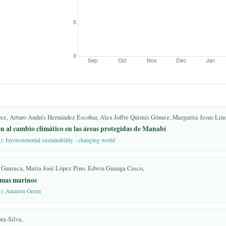
77.
ido, C.; Marrero-
; Canivell, J. El control
es y su potencial en el
itat Sustentable 2017, 6–
ilidad y riesgo como
udio del impacto del
ón y Soc. 2018, 30.
oz Jácome, E.A.; Ati
l herbazal del páramo: una
climático en la Reserva de
ienc. Digit. 2020, 4, 32–
adigital.v4i2.1195
 Gutiérrez, Arturo Andrés Hernández Escobar, Alex Joffre Quimís Gómez, Mar
nati, C.; Harvey, C.;
adaptación al cambio climático en las áreas protegidas de Manabí