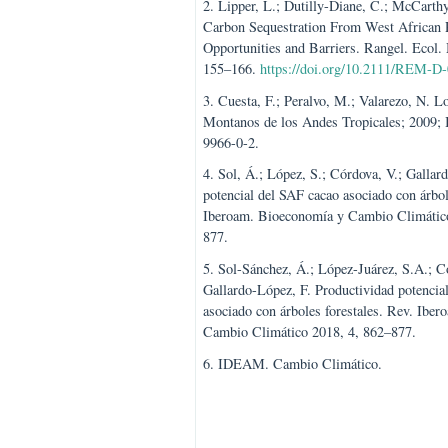
1. Autoridad Nacional del Agua-A
Monitoreo de la Calidad de los Re
2011; pp. 1–34.
2. Lipper, L.; Dutilly-Diane, C.;
Carbon Sequestration From West A
Opportunities and Barriers. Range
155–166.
https://doi.org/10.211
3. Cuesta, F.; Peralvo, M.; Valar
Montanos de los Andes Tropicale
9966-0-2.
4. Sol, Á.; López, S.; Córdova, V.
potencial del SAF cacao asociado c
Iberoam. Bioeconomía y Cambio C
877.
5. Sol-Sánchez, Á.; López-Juárez,
Gallardo-López, F. Productividad 
asociado con árboles forestales. 