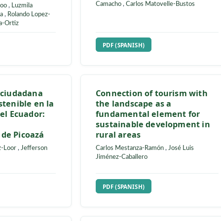
of the indigenous
urbanos de drenaje
 the Yacuambi
sostenible para la 
mora Chinchipe-
Guayaquil
Liliana Avilés-Merchán
,
José
Camacho
,
Carlos Matovelle
rera-Feijoo
,
Luzmila
o Vinueza
,
Rolando Lopez-
 Chicaiza-Ortiz
UBSCRIPTION
REQUIRES SUBSCRIPTIO
H)
PDF (SPANISH)
pación ciudadana
Connection of tour
ca sostenible en la
the landscape as a
cial del Ecuador:
fundamental eleme
tudio
sustainable develo
ento de Picoazá
rural areas
Rodríguez-Loor
,
Jefferson
Carlos Mestanza-Ramón
,
Jo