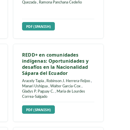
diferentes sistemas
ciudad de
constructivos en el clima
cálido-húmedo de Ecuador
 Paucar-
Danny Bravo-Martínez
,
Jefferson Torres-
-Bustos
Quezada
,
Ramona Panchana Cedeño
N
REQUIRES SUBSCRIPTION
PDF (SPANISH)
ism with
REDD+ en comunidades
indígenas: Oportunidades y
nt for
desafíos en la Nacionalidad
pment in
Sápara del Ecuador
Aracely Tapia
,
Robinson J. Herrera-Feijoo
Manari Ushigua
,
Walter Garcia-Cox
,
sé Luis