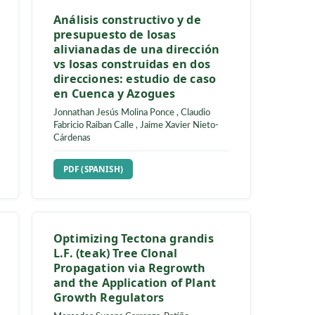
Gladys P. Paguay C.
,
Maria de Lourdes
Correa-Salgado
N
REQUIRES SUBSCRIPTION
PDF (SPANISH)
una
Análisis constructivo y de
ódulo de
presupuesto de losas
ia a la
alivianadas de una dirección
n
vs losas construidas en dos
direcciones: estudio de caso
en Cuenca y Azogues
,
Fausto David
Jonnathan Jesús Molina Ponce
,
Claudio
Fabricio Raiban Calle
,
Jaime Xavier Nieto-
Cárdenas
N
REQUIRES SUBSCRIPTION
PDF (SPANISH)