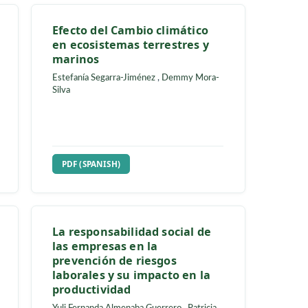
gos
Comportamiento estructura
ulares en
de cubiertas tipo tenso
 (balsa)
membranas empleando el
método de elementos finito
as
,
Robinson J.
Katherine J. Chacón Zagal
,
Dennis B.
usana
Villavicencio Bustamante
,
David P.
nte-Carriel
Guerrero Cuasapaz
N
REQUIRES SUBSCRIPTION
PDF (SPANISH)
laridad
Efecto del Cambio climático
e
en ecosistemas terrestres y
e una
marinos
iente con
Estefanía Segarra-Jiménez
,
Demmy Mora
 la
Silva