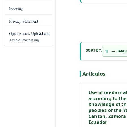
C
Books Published
o
n
Indexing
t
e
Privacy Statement
n
t
Open Access Upload and
S
Article Processing
i
SORT BY:
d
e
b
a
Artículos
r
Use of med
according 