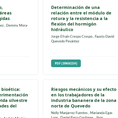
Jiménez-Caballero
UBSCRIPTION
REQUIRES SUBSCRIPTIO
H)
PDF (SPANISH)
mático,
Determinación de 
dad y áreas
relación entre el m
protegidas
rotura y la resistenc
flexión del hormigó
rra-Jiménez
,
Demmy Mora-
hidráulico
Jorge Efraín Crespo Crespo
Quevedo Pesántez
UBSCRIPTION
REQUIRES SUBSCRIPTIO
H)
PDF (SPANISH)