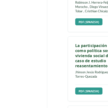
knowledge 
peoples of
Canton, Za
Ecuador
Robinson J. Her
Morocho
,
Dieg
Tobar
,
Cristhian
REQUIRES S
PDF (SPANIS
La partici
como políti
vivienda so
caso de es
reasentami
Jhinson Jesús 