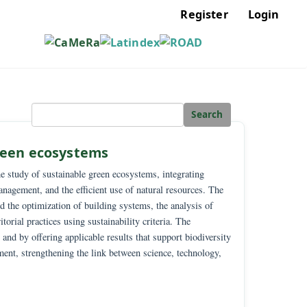
Regis
Sear
tainable green ecosystems
rch focused on the study of sustainable green ecosystems, integrating
nvironmental management, and the efficient use of natural resources. 
ural behavior and the optimization of building systems, the analysis of
ductive and territorial practices using sustainability criteria. The
odological rigor and by offering applicable results that support biodive
ainable development, strengthening the link between science, technolog