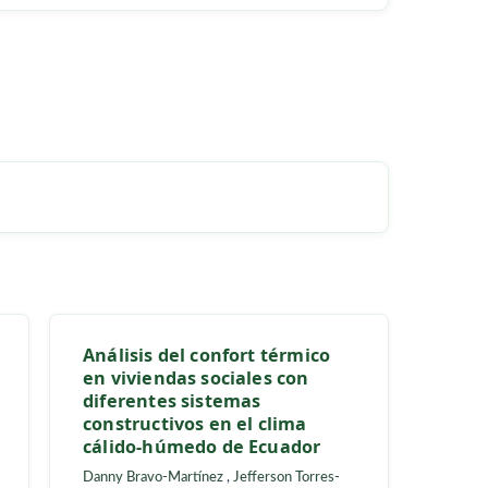
UBSCRIPTION
H)
io-
Análisis del confort térmico
mas
en viviendas sociales con