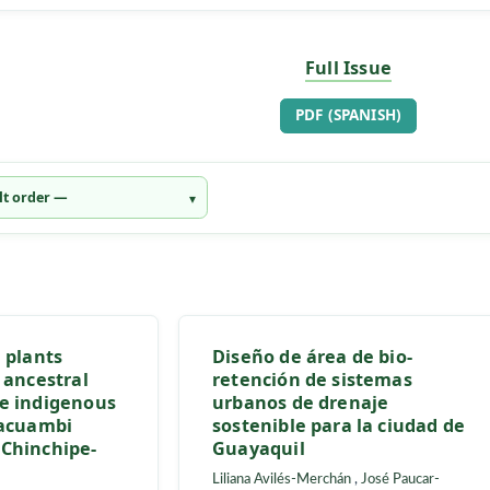
Published:
2026-08-01
Full Issue
REQUIRES S
PDF (SPANIS
icinal plants
Diseño de área de b
to the ancestral
retención de siste