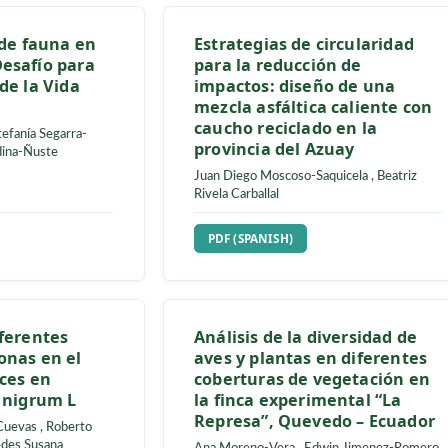
s de marketing en
Inoculación de hon
el sector de la
micorrízicos arbusc
opular y solidaria
Ochroma pyramidale
en fase de vivero
Mendoza Vargas
,
Jhon
Valle
,
Marco Fernando
Carmen Victoria Marín Cuev
Herrera-Feijoo
,
Mercedes S
Carranza-Patiño
,
Jaime Mora
UBSCRIPTION
REQUIRES SUBSCRIPTIO
H)
PDF (SPANISH)
lícito de fauna en
Estrategias de circu
 Un Desafío para
para la reducción d
ación de la Vida
impactos: diseño d
mezcla asfáltica cal
caucho reciclado en
ilva
,
Estefanía Segarra-