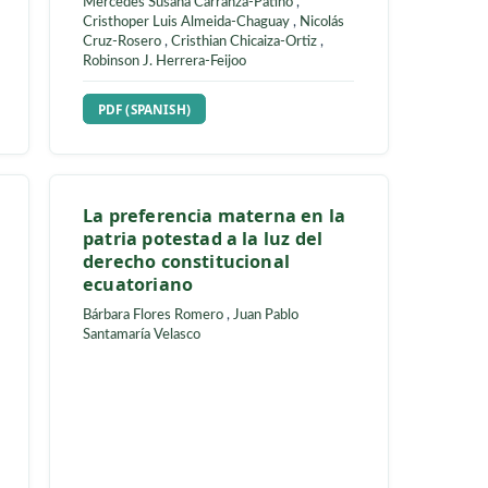
 su efecto
Optimizing Tectona grandis
de la
L.F. (teak) Tree Clonal
de la zona
Propagation via Regrowth
and the Application of Plant
Growth Regulators
rianela Egas
,
Jhon
Mercedes Susana Carranza-Patiño
,
Cristhoper Luis Almeida-Chaguay
,
Nicolá
Cruz-Rosero
,
Cristhian Chicaiza-Ortiz
,
Robinson J. Herrera-Feijoo
N
REQUIRES SUBSCRIPTION
PDF (SPANISH)
act of
La preferencia materna en l
ve
patria potestad a la luz del