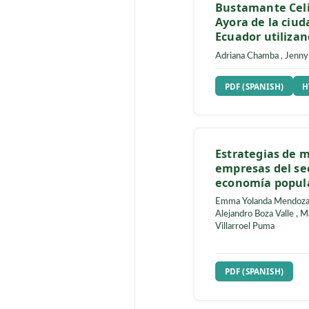
Simulación 
tráfico veh
avenidas S
Bustamante
Ayora de la
Ecuador ut
Adriana Chamb
REQUIRES S
PDF (SPANIS