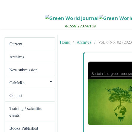
M
a
i
n
e-ISSN 2737-6109
N
a
Home
Archives
Vol. 6 No. 0
v
Current
i
Archives
g
a
New submission
t
i
CaMeRa
o
n
Contact
M
a
Training / scientific
i
events
n