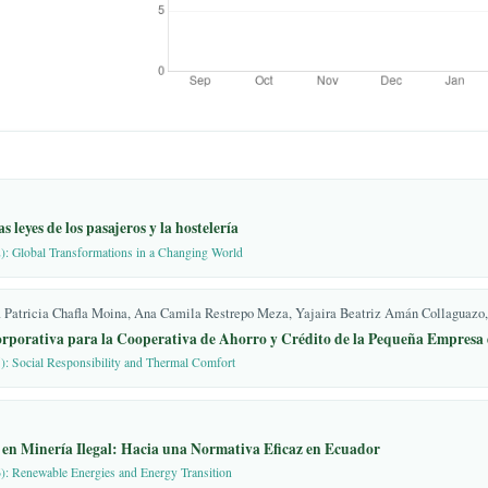
. *Polo del Conoc.* 2022,
.; Ramos, E. L. H.;
 al régimen de visitas y su
encia familiar. *Dilemas
* 2019.
 conflictos familiares: lo
itas: 1999; ISBN
del currículo nacional de
orientaciones
 historia*; 2021.
dor. *Sentencia No. 28-15-
isis a las leyes de los pasajeros y la hostelería
ob.ec
]
ob.ec)
. 03 (2022): Global Transformations in a Changing World
el Ecuador. Art. 14; 2008.