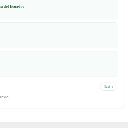
úblico educativo en la ciudad de Nueva Loja
cívar, Máximo Alexander Máximo Alexander,
a región amazónica del Ecuador
or