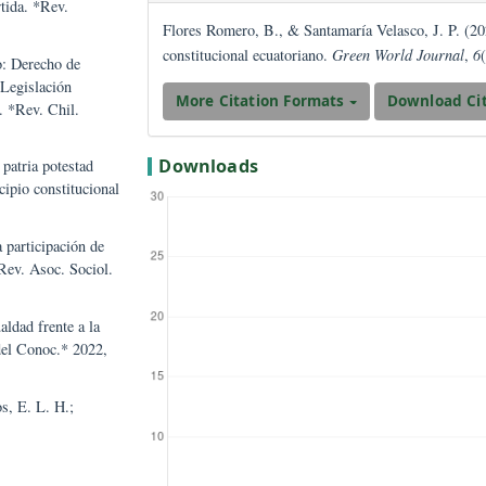
Artículos
M.; Ruiz, S. D. G. Análisis
recho constitucional a la
sivo* 2022, 5, 102–120.
How to Cite
a compartida. *Rev.
Flores Romero, B., & Santamaría Vela
constitucional ecuatoriano.
Green Wo
 del Niño: Derecho de
n en la Legislación
More Citation Formats
rudencia. *Rev. Chil.
Downloads
io de la patria potestad
 el principio constitucional
o, O. La participación de
 clave. *Rev. Asoc. Sociol.
.
 de igualdad frente a la