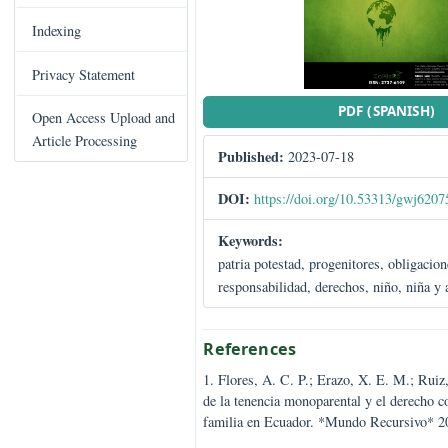
C
Books Published
o
n
Indexing
t
e
Privacy Statement
n
PDF (SPA
t
Open Access Upload and
S
Article Processing
Published:
2023-07-18
i
d
DOI:
https://doi.org/10.53313
e
b
Keywords:
a
patria potestad, progenitores, ob
r
responsabilidad, derechos, niño,
References