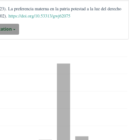
sco, J. P. (2023). La preferencia materna en la patria potestad a la l
rld Journal
,
6
(02).
https://doi.org/10.53313/gwj62075
Download Citation