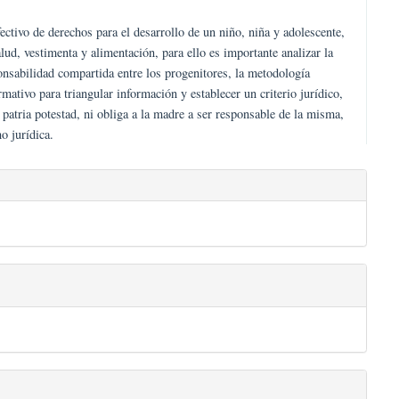
 cumplimiento efectivo de derechos para el desarrollo de un niño, niña y
a educación, salud, vestimenta y alimentación, para ello es importante 
 el tipo de responsabilidad compartida entre los progenitores, la metod
ocumental y normativo para triangular información y establecer un crite
me al padre de la patria potestad, ni obliga a la madre a ser responsable
pción social y no jurídica.
es.bootstrap3.article.detai
reen ecosystems