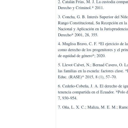
1. Flores, A. C. P.; Erazo, X. E. 
de la tenencia monoparental y el de
familia en Ecuador. *Mundo Recur
2. Catalán Frías, M. J. La custodi
Derecho y Criminol.* 2011.
3. Concha, G. B. Interés Superior
Rango Constitucional, Su Recepció
Nacional y Aplicación en la Jurisp
Derecho* 2001, 28, 355.
4. Muglisa Bravo, C. F. *El ejercic
como derecho de los progenitores y
de equidad de género*; 2020.
5. Llevot Calvet, N.; Bernad Caver
las familias en la escuela: factores
Educ. (RASE)* 2015, 8 (1), 57–70
6. Cedeño-Cobeña, J. A. El derecho