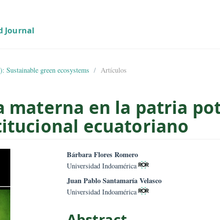
02 (2023): Sustainable green ecosystems
Artículos
cia materna en la patri
nstitucional ecuatoria
mes.bootstrap3.article.sid
##plugins.them
Bárbara Flores Romero
Universidad Indoamérica
Juan Pablo Santamaría Velasco
Universidad Indoamérica