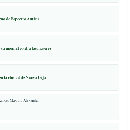
 Amán Collaguazo,
equeña Empresa de Pastaza
aso de Trastorno de Espectro Autista
opment
cia económica y patrimonial contra las mujeres