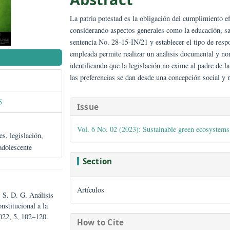
Abstract
La patria potestad es la obligación del
considerando aspectos generales como l
sentencia No. 28-15-IN/21 y establecer
empleada permite realizar un análisis d
NISH)
identificando que la legislación no exi
las preferencias se dan desde una conce
##plugins.them
/gwj62075
Issue
Vol. 6 No. 02 (2023): Sustainable g
ligaciones, legislación,
 niña y adolescente
Section