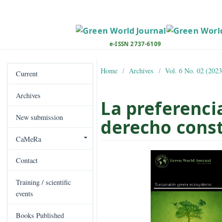
M
a
i
n
e-ISSN 2737-6109
N
a
Home
Archives
Vol. 6 No. 
v
Current
i
Archives
g
La preferen
a
New submission
t
derecho co
i
CaMeRa
o
##plugins.the
n
Contact
M
a
Training / scientific
i
events
n