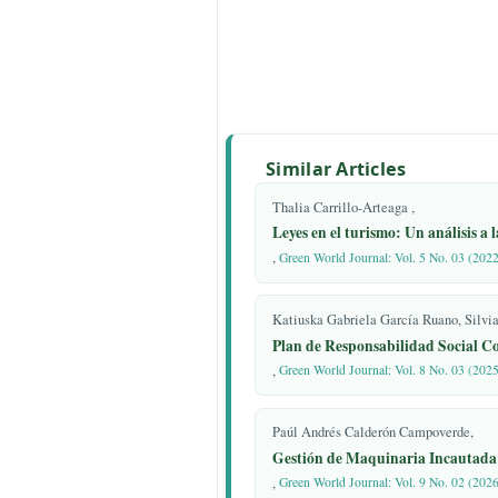
tenencia compartida en el Ecuador
7, 930–954.
7. Oña, L. X. C.; Maliza, M. E. M
Torres, D. F. T. El incumplimiento
vulneración al derecho a la conviv
Contemp. Educ. Política y Valores
8. Cárdenas, E. J. *La mediación en
que hay que saber*; Lumen/Human
9507248064.
9. Revelo Romero, K. Y. *Análisis 
educación obligatoria, frente a las 
metodológicas para la enseñanza de
Similar Articles
10. Corte Constitucional del Ecua
Thalia Carrillo-Arteaga ,
IN/21*; 2021. Disponible en:
Leyes en el turismo: Un anál
[
https://www.corteconstitucional.g
(
https://www.corteconstitucional.g
,
Green World Journal: Vol. 5 No
11. Constitución de la República d