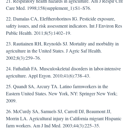
21. Respiratory health hazards in agriculture. Am J Respir Crit
Care Med. 1998;158(supplement_1):S1–S76.
22. Damalas CA, Eleftherohorinos IG. Pesticide exposure,
safety issues, and risk assessment indicators. Int J Environ Res
Public Health. 2011;8(5):1402–19.
23. Rautiainen RH, Reynolds SJ. Mortality and morbidity in
agriculture in the United States. J Agric Saf Health.
2002;8(3):259–76.
24. Fathallah FA. Musculoskeletal disorders in labor-intensive
agriculture. Appl Ergon. 2010;41(6):738–43.
25. Quandt SA, Arcury TA. Latino farmworkers in the
Eastern United States. New York, NY: Springer New York;
2009.
26. McCurdy SA, Samuels SJ, Carroll DJ, Beaumont JJ,
Morrin LA. Agricultural injury in California migrant Hispanic
farm workers. Am J Ind Med. 2003;44(3):225–35.