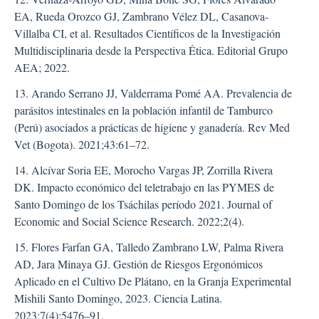
EA, Rueda Orozco GJ, Zambrano Vélez DL, Casanova-
Villalba CI, et al. Resultados Científicos de la Investigación
Multidisciplinaria desde la Perspectiva Ética. Editorial Grupo
AEA; 2022.
13. Arando Serrano JJ, Valderrama Pomé AA. Prevalencia de
parásitos intestinales en la población infantil de Tamburco
(Perú) asociados a prácticas de higiene y ganadería. Rev Med
Vet (Bogota). 2021;43:61–72.
14. Alcívar Soria EE, Morocho Vargas JP, Zorrilla Rivera
DK. Impacto económico del teletrabajo en las PYMES de
Santo Domingo de los Tsáchilas período 2021. Journal of
Economic and Social Science Research. 2022;2(4).
15. Flores Farfan GA, Talledo Zambrano LW, Palma Rivera
AD, Jara Minaya GJ. Gestión de Riesgos Ergonómicos
Aplicado en el Cultivo De Plátano, en la Granja Experimental
Mishili Santo Domingo, 2023. Ciencia Latina.
2023;7(4):5476–91.