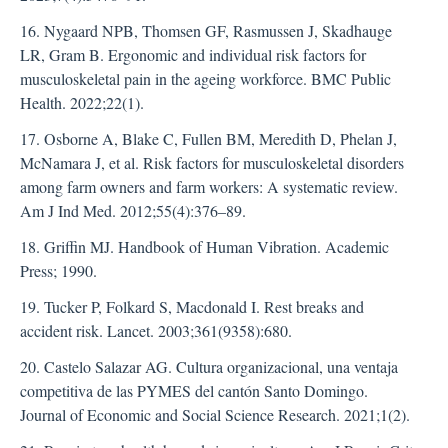
16. Nygaard NPB, Thomsen GF, Rasmussen J, Skadhauge
LR, Gram B. Ergonomic and individual risk factors for
musculoskeletal pain in the ageing workforce. BMC Public
Health. 2022;22(1).
17. Osborne A, Blake C, Fullen BM, Meredith D, Phelan J,
McNamara J, et al. Risk factors for musculoskeletal disorders
among farm owners and farm workers: A systematic review.
Am J Ind Med. 2012;55(4):376–89.
18. Griffin MJ. Handbook of Human Vibration. Academic
Press; 1990.
19. Tucker P, Folkard S, Macdonald I. Rest breaks and
accident risk. Lancet. 2003;361(9358):680.
20. Castelo Salazar AG. Cultura organizacional, una ventaja
competitiva de las PYMES del cantón Santo Domingo.
Journal of Economic and Social Science Research. 2021;1(2).