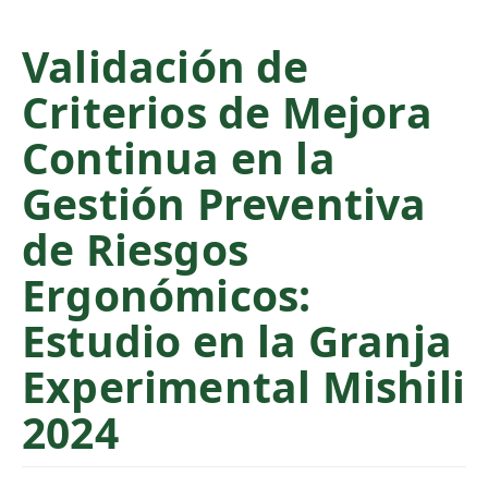
C
o
Validación de
n
Criterios de Mejora
t
e
Continua en la
n
t
Gestión Preventiva
S
de Riesgos
i
d
Ergonómicos:
e
b
Estudio en la Granja
a
Experimental Mishili
r
2024