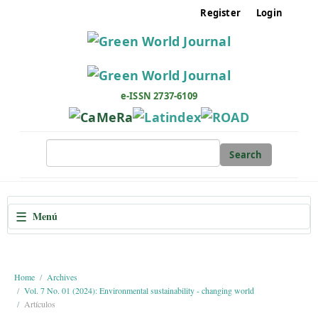
M
Register
Login
a
i
n
N
a
e-ISSN 2737-6109
v
i
g
Search
a
t
i
☰
Menú
o
n
M
a
Home
Archives
Vol. 7 No. 01 (2024): Environmental sustainability - changing world
i
Artículos
n