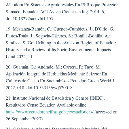
Alliodora En Sistemas Agroforestales En El Bosque Protector
Sumaco, Ecuador. ACI Av. en Ciencias e Ing. 2014, 6,
doi:10.18272/aci.v6i1.157.
19. Mestanza-Ramón, C.; Cuenca-Cumbicus, J.; D'Orio, G.;
Flores-Toala, J.; Segovia-Cáceres, S.; Bonilla-Bonilla, A.;
Straface, S. Gold Mining in the Amazon Region of Ecuador:
History and a Review of Its Socio-Environmental Impacts.
Land 2022, 11.
20. Guamán, G.; Andrade, M.; Carrera, P.; Taco, M.
Aplicación Integral de Herbicidas Mediante Selector En
Cultivos de Cacao En Sucumbíos - Ecuador. Green World J.
2022, 018, doi:10.53313/gwj520018.
21. Instituto Nacional de Estadística y Censos [INEC].
Resultados Censo Ecuador. Available online:
https://www.ecuadorencifras.gob.ec/estadisticas/
(accessed on
26 September 2023).
22. Gobierno Autónomo Descentralizado Municipal del