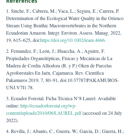
References
1. Sinche, F.; Cabrera, M.; Vaca, L.; Segura, E.; Carrera, P.
Determination of the Ecological Water Quality in the Orienco
Stream Using Benthic Macroinvertebrates in the Northern
Ecuadorian Amazon. Integr. Environ. Assess. Manag. 2022,
19, 615–625, doi:
https://doi.org/10.1002/ieam.4666
.
2. Fernandez, F.; León, J.; Huaccha, A.; Aguirre, F.
Propiedades Organolépticas, Físicas y Mecánicas de La
Madera de Cordia Alliodora (R. y P.) Oken de Parcelas
Agroforestales En Jaén, Cajamarca. Rev. Científica
Pakamuros 2019, 7, 80–91, doi:10.37787/PAKAMUROS-
UNJ.V7I1.78.
3. Ecuador Forestal. Ficha Técnica N°8 Laurel. Available
online:
http://ecuadorforestal.org/wp-
content/uploads/2010/08/LAUREL.pdf
(accessed on 24 July
2022).
4. Revilla, J.; Abanto, C.; Guerra, W.; García, D.; Guerra, H.;