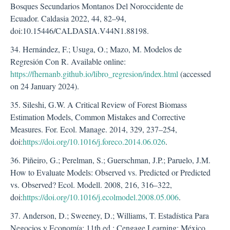
Bosques Secundarios Montanos Del Noroccidente de
Ecuador. Caldasia 2022, 44, 82–94,
doi:10.15446/CALDASIA.V44N1.88198.
34. Hernández, F.; Usuga, O.; Mazo, M. Modelos de
Regresión Con R. Available online:
https://fhernanb.github.io/libro_regresion/index.html
(accessed
on 24 January 2024).
35. Sileshi, G.W. A Critical Review of Forest Biomass
Estimation Models, Common Mistakes and Corrective
Measures. For. Ecol. Manage. 2014, 329, 237–254,
doi:
https://doi.org/10.1016/j.foreco.2014.06.026
.
36. Piñeiro, G.; Perelman, S.; Guerschman, J.P.; Paruelo, J.M.
How to Evaluate Models: Observed vs. Predicted or Predicted
vs. Observed? Ecol. Modell. 2008, 216, 316–322,
doi:
https://doi.org/10.1016/j.ecolmodel.2008.05.006
.
37. Anderson, D.; Sweeney, D.; Williams, T. Estadística Para
Negocios y Economía; 11th ed.; Cengage Learning: México