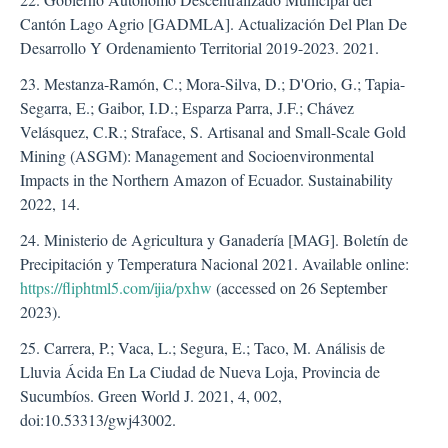
Cantón Lago Agrio [GADMLA]. Actualización Del Plan De
Desarrollo Y Ordenamiento Territorial 2019-2023. 2021.
23. Mestanza-Ramón, C.; Mora-Silva, D.; D'Orio, G.; Tapia-
Segarra, E.; Gaibor, I.D.; Esparza Parra, J.F.; Chávez
Velásquez, C.R.; Straface, S. Artisanal and Small-Scale Gold
Mining (ASGM): Management and Socioenvironmental
Impacts in the Northern Amazon of Ecuador. Sustainability
2022, 14.
24. Ministerio de Agricultura y Ganadería [MAG]. Boletín de
Precipitación y Temperatura Nacional 2021. Available online:
https://fliphtml5.com/ijia/pxhw
(accessed on 26 September
2023).
25. Carrera, P.; Vaca, L.; Segura, E.; Taco, M. Análisis de
Lluvia Ácida En La Ciudad de Nueva Loja, Provincia de
Sucumbíos. Green World J. 2021, 4, 002,
doi:10.53313/gwj43002.