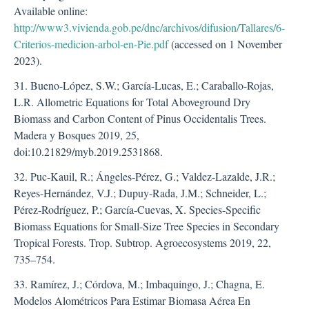
Available online:
http://www3.vivienda.gob.pe/dnc/archivos/difusion/Tallares/6-
Criterios-medicion-arbol-en-Pie.pdf
(accessed on 1 November
2023).
31. Bueno-López, S.W.; García-Lucas, E.; Caraballo-Rojas,
L.R. Allometric Equations for Total Aboveground Dry
Biomass and Carbon Content of Pinus Occidentalis Trees.
Madera y Bosques 2019, 25,
doi:10.21829/myb.2019.2531868.
32. Puc-Kauil, R.; Ángeles-Pérez, G.; Valdez-Lazalde, J.R.;
Reyes-Hernández, V.J.; Dupuy-Rada, J.M.; Schneider, L.;
Pérez-Rodríguez, P.; García-Cuevas, X. Species-Specific
Biomass Equations for Small-Size Tree Species in Secondary
Tropical Forests. Trop. Subtrop. Agroecosystems 2019, 22,
735–754.
33. Ramírez, J.; Córdova, M.; Imbaquingo, J.; Chagna, E.
Modelos Alométricos Para Estimar Biomasa Aérea En