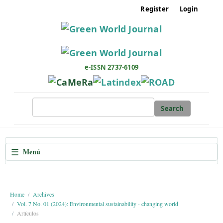
M
Register
Login
a
i
n
N
a
e-ISSN 2737-6109
v
i
g
Search
a
t
i
☰
Menú
o
n
M
a
Home
Archives
Vol. 7 No. 01 (2024): Environmental sustainability - changing world
i
Artículos
n