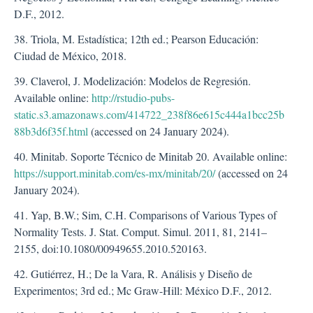
D.F., 2012.
38. Triola, M. Estadística; 12th ed.; Pearson Educación:
Ciudad de México, 2018.
39. Claverol, J. Modelización: Modelos de Regresión.
Available online:
http://rstudio-pubs-
static.s3.amazonaws.com/414722_238f86e615c444a1bcc25b
88b3d6f35f.html
(accessed on 24 January 2024).
40. Minitab. Soporte Técnico de Minitab 20. Available online:
https://support.minitab.com/es-mx/minitab/20/
(accessed on 24
January 2024).
41. Yap, B.W.; Sim, C.H. Comparisons of Various Types of
Normality Tests. J. Stat. Comput. Simul. 2011, 81, 2141–
2155, doi:10.1080/00949655.2010.520163.
42. Gutiérrez, H.; De la Vara, R. Análisis y Diseño de
Experimentos; 3rd ed.; Mc Graw-Hill: México D.F., 2012.