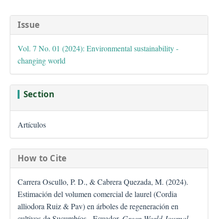
##plugins.themes.bootstra
Issue
Vol. 7 No. 01 (2024): Environmental sustainability -
changing world
Section
Artículos
How to Cite
Carrera Oscullo, P. D., & Cabrera Quezada, M. (2024).
Estimación del volumen comercial de laurel (Cordia
alliodora Ruiz & Pav) en árboles de regeneración en
cultivos de Sucumbíos - Ecuador.
Green World Journal
,