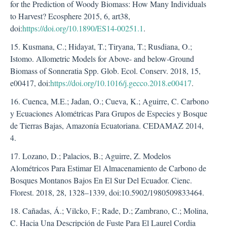
for the Prediction of Woody Biomass: How Many Individuals
to Harvest? Ecosphere 2015, 6, art38,
doi:
https://doi.org/10.1890/ES14-00251.1
.
15. Kusmana, C.; Hidayat, T.; Tiryana, T.; Rusdiana, O.;
Istomo. Allometric Models for Above- and below-Ground
Biomass of Sonneratia Spp. Glob. Ecol. Conserv. 2018, 15,
e00417, doi:
https://doi.org/10.1016/j.gecco.2018.e00417
.
16. Cuenca, M.E.; Jadan, O.; Cueva, K.; Aguirre, C. Carbono
y Ecuaciones Alométricas Para Grupos de Especies y Bosque
de Tierras Bajas, Amazonía Ecuatoriana. CEDAMAZ 2014,
4.
17. Lozano, D.; Palacios, B.; Aguirre, Z. Modelos
Alométricos Para Estimar El Almacenamiento de Carbono de
Bosques Montanos Bajos En El Sur Del Ecuador. Cienc.
Florest. 2018, 28, 1328–1339, doi:10.5902/1980509833464.
18. Cañadas, Á.; Vilcko, F.; Rade, D.; Zambrano, C.; Molina,
C. Hacia Una Descripción de Fuste Para El Laurel Cordia