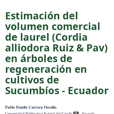
C
o
Estimación del
n
volumen comercial
t
e
de laurel (Cordia
n
t
alliodora Ruiz & Pav)
S
en árboles de
i
d
regeneración en
e
b
cultivos de
a
Sucumbíos - Ecuador
r
##plugins.themes.bootstr
Pablo Danilo Carrera Oscullo
Universidad Politécnica Estatal del Carchi
, Escuela