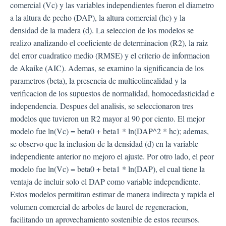
comercial (Vc) y las variables independientes fueron el diametro
a la altura de pecho (DAP), la altura comercial (hc) y la
densidad de la madera (d). La seleccion de los modelos se
realizo analizando el coeficiente de determinacion (R2), la raiz
del error cuadratico medio (RMSE) y el criterio de informacion
de Akaike (AIC). Ademas, se examino la significancia de los
parametros (beta), la presencia de multicolinealidad y la
verificacion de los supuestos de normalidad, homocedasticidad e
independencia. Despues del analisis, se seleccionaron tres
modelos que tuvieron un R2 mayor al 90 por ciento. El mejor
modelo fue ln(Vc) = beta0 + beta1 * ln(DAP^2 * hc); ademas,
se observo que la inclusion de la densidad (d) en la variable
independiente anterior no mejoro el ajuste. Por otro lado, el peor
modelo fue ln(Vc) = beta0 + beta1 * ln(DAP), el cual tiene la
ventaja de incluir solo el DAP como variable independiente.
Estos modelos permitiran estimar de manera indirecta y rapida el
volumen comercial de arboles de laurel de regeneracion,
facilitando un aprovechamiento sostenible de estos recursos.