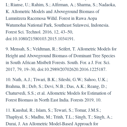
I.; Rianse, U.; Rahim, S.; Alfirman, A.; Sharma, S.; Nadaoka,
K. Allometric Models and Aboveground Biomass of
Lumnitzera Racemosa Willd. Forest in Rawa Aopa
Watumohai National Park, Southeast Sulawesi, Indonesia.
Forest Sci. Technol. 2016, 12, 43–50,
doi:10.1080/21580103.2015.1034191.
9. Mensah, S.; Veldtman, R.; Seifert, T. Allometric Models for
Height and Aboveground Biomass of Dominant Tree Species
in South African Mistbelt Forests. South. For. a J. For. Sci.
2017, 79, 19–30, doi:10.2989/20702620.2016.1225187.
10. Nath, A.J.; Tiwari, B.K.; Sileshi, G.W.; Sahoo, U.K.;
Brahma, B.; Deb, S.; Devi, N.B.; Das, A.K.; Reang, D.;
Chaturvedi, S.S.; et al. Allometric Models for Estimation of
Forest Biomass in North East India. Forests 2019, 10.
11. Kaushal, R.; Islam, S.; Tewari, S.; Tomar, J.M.S.;
Thapliyal, S.; Madhu, M.; Trinh, T.L.; Singh, T.; Singh, A.;
Durai, J. An Allometric Model-Based Approach for