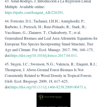
43. Amat-Rodrigo, J. Introducción a La Regresión Lineal
Múltiple. Available online:
https://rpubs.com/Joaquin_AR/226291
.
44. Forrester, D.I.; Tachauer, I.H.H.; Annighoefer, P.;
Barbeito, I.; Pretzsch, H.; Ruiz-Peinado, R.; Stark, H.;
Vacchiano, G.; Zlatanov, T.; Chakraborty, T.; et al.
Generalized Biomass and Leaf Area Allometric Equations for
European Tree Species Incorporating Stand Structure, Tree
Age and Climate. For. Ecol. Manage. 2017, 396, 160–175,
doi:
https://doi.org/10.1016/j.foreco.2017.04.011
.
45. Stegen, J.C.; Swenson, N.G.; Valencia, R.; Enquist, B.J.;
Thompson, J. Above-Ground Forest Biomass Is Not
Consistently Related to Wood Density in Tropical Forests.
Glob. Ecol. Biogeogr. 2009, 18, 617–625,
doi:
https://doi.org/10.1111/j.1466-8238.2009.00471.x
.
##plugins.themes.bootstra