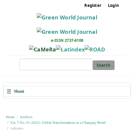
M
Register
Login
a
i
n
N
a
e-ISSN 2737-6109
v
i
g
Search
a
t
i
☰
Menú
o
n
M
a
Home
Archives
Vol. 5 No. 03 (2022): Global Transformations in a Changing World
i
Artículos
n