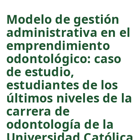
C
o
Modelo de gestión
n
administrativa en el
t
e
emprendimiento
n
t
odontológico: caso
S
de estudio,
i
d
estudiantes de los
e
b
últimos niveles de la
a
carrera de
r
odontología de la
Universidad Católica