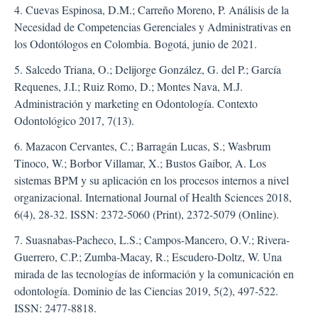
4. Cuevas Espinosa, D.M.; Carreño Moreno, P. Análisis de la
Necesidad de Competencias Gerenciales y Administrativas en
los Odontólogos en Colombia. Bogotá, junio de 2021.
5. Salcedo Triana, O.; Delijorge González, G. del P.; García
Requenes, J.I.; Ruiz Romo, D.; Montes Nava, M.J.
Administración y marketing en Odontología. Contexto
Odontológico 2017, 7(13).
6. Mazacon Cervantes, C.; Barragán Lucas, S.; Wasbrum
Tinoco, W.; Borbor Villamar, X.; Bustos Gaibor, A. Los
sistemas BPM y su aplicación en los procesos internos a nivel
organizacional. International Journal of Health Sciences 2018,
6(4), 28-32. ISSN: 2372-5060 (Print), 2372-5079 (Online).
7. Suasnabas-Pacheco, L.S.; Campos-Mancero, O.V.; Rivera-
Guerrero, C.P.; Zumba-Macay, R.; Escudero-Doltz, W. Una
mirada de las tecnologías de información y la comunicación en
odontología. Dominio de las Ciencias 2019, 5(2), 497-522.
ISSN: 2477-8818.