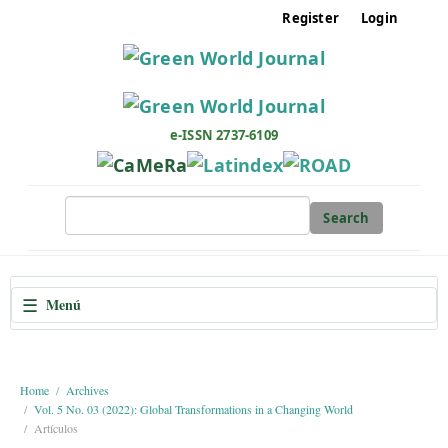
M
Register
Login
a
i
n
N
a
e-ISSN 2737-6109
v
i
g
Search
a
t
i
☰
Menú
o
n
M
a
Home
Archives
Vol. 5 No. 03 (2022): Global Transformations in a Changing World
i
Artículos
n