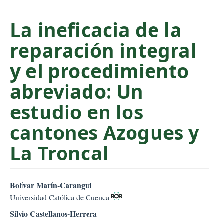
C
o
La ineficacia de la
n
reparación integral
t
e
y el procedimiento
n
t
abreviado: Un
S
estudio en los
i
d
cantones Azogues y
e
b
La Troncal
a
r
##plugins.themes.bootstr
Bolívar Marín-Carangui
Universidad Católica de Cuenca
Silvio Castellanos-Herrera