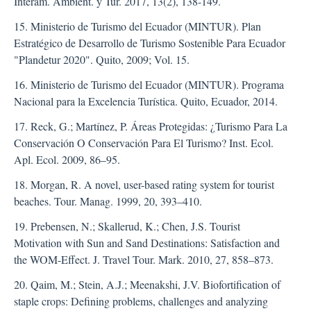
Interam. Ambient. y Tur. 2017, 13(2), 138-149.
15. Ministerio de Turismo del Ecuador (MINTUR). Plan
Estratégico de Desarrollo de Turismo Sostenible Para Ecuador
"Plandetur 2020". Quito, 2009; Vol. 15.
16. Ministerio de Turismo del Ecuador (MINTUR). Programa
Nacional para la Excelencia Turística. Quito, Ecuador, 2014.
17. Reck, G.; Martínez, P. Áreas Protegidas: ¿Turismo Para La
Conservación O Conservación Para El Turismo? Inst. Ecol.
Apl. Ecol. 2009, 86–95.
18. Morgan, R. A novel, user-based rating system for tourist
beaches. Tour. Manag. 1999, 20, 393–410.
19. Prebensen, N.; Skallerud, K.; Chen, J.S. Tourist
Motivation with Sun and Sand Destinations: Satisfaction and
the WOM-Effect. J. Travel Tour. Mark. 2010, 27, 858–873.
20. Qaim, M.; Stein, A.J.; Meenakshi, J.V. Biofortification of
staple crops: Defining problems, challenges and analyzing