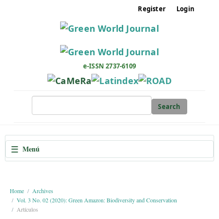
M
Register
Login
a
i
n
N
a
e-ISSN 2737-6109
v
i
g
Search
a
t
i
☰
Menú
o
n
M
a
Home
Archives
Vol. 3 No. 02 (2020): Green Amazon: Biodiversity and Conservation
i
Artículos
n