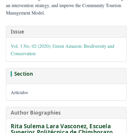
an intervention strategy, and improve the Community Tourism
Management Model.
##plugins.themes.bootstra
Issue
Vol. 3 No. 02 (2020): Green Amazon: Biodiversity and
Conservation
Section
Artículos
Author Biographies
Rita Sulema Lara Vasconez,
Escuela
Superior Politécnica de Chimborazo