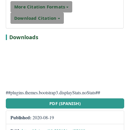
More Citation Formats
Download Citation
Downloads
##plugins.themes.bootstrap3.displayStats.noStats##
##plugins.themes.bootstra
PDF (SPANISH)
Published:
2020-08-19