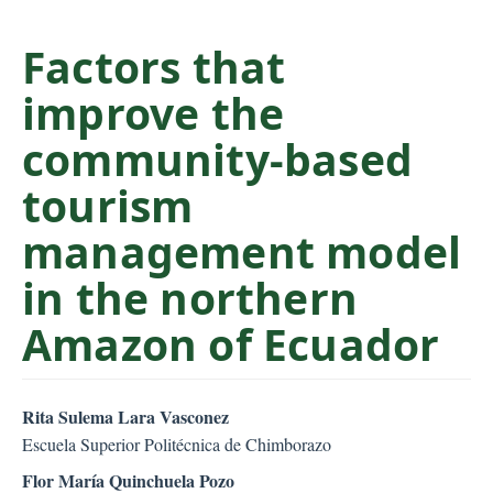
C
o
Factors that
n
improve the
t
e
community-based
n
t
tourism
S
management model
i
d
in the northern
e
b
Amazon of Ecuador
a
r
##plugins.themes.bootstr
Rita Sulema Lara Vasconez
Escuela Superior Politécnica de Chimborazo
Flor María Quinchuela Pozo