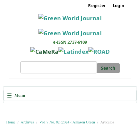
M
Register
Login
a
i
n
N
a
e-ISSN 2737-6109
v
i
g
Search
a
t
i
☰
Menú
o
n
M
a
Home
Archives
Vol. 7 No. 02 (2024): Amazon Green
Artículos
i
n