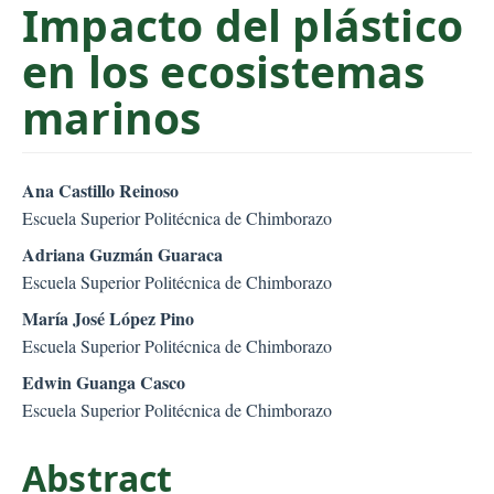
Impacto del plástico
C
o
en los ecosistemas
n
t
marinos
e
n
t
##plugins.themes.bootstr
Ana Castillo Reinoso
S
Escuela Superior Politécnica de Chimborazo
i
Adriana Guzmán Guaraca
d
Escuela Superior Politécnica de Chimborazo
e
María José López Pino
b
Escuela Superior Politécnica de Chimborazo
a
r
Edwin Guanga Casco
Escuela Superior Politécnica de Chimborazo
Abstract