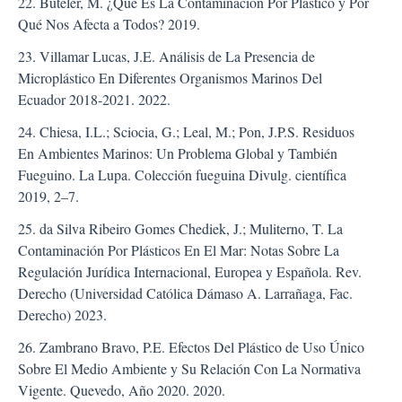
22. Buteler, M. ¿Qué Es La Contaminación Por Plástico y Por
Qué Nos Afecta a Todos? 2019.
23. Villamar Lucas, J.E. Análisis de La Presencia de
Microplástico En Diferentes Organismos Marinos Del
Ecuador 2018-2021. 2022.
24. Chiesa, I.L.; Sciocia, G.; Leal, M.; Pon, J.P.S. Residuos
En Ambientes Marinos: Un Problema Global y También
Fueguino. La Lupa. Colección fueguina Divulg. científica
2019, 2–7.
25. da Silva Ribeiro Gomes Chediek, J.; Muliterno, T. La
Contaminación Por Plásticos En El Mar: Notas Sobre La
Regulación Jurídica Internacional, Europea y Española. Rev.
Derecho (Universidad Católica Dámaso A. Larrañaga, Fac.
Derecho) 2023.
26. Zambrano Bravo, P.E. Efectos Del Plástico de Uso Único
Sobre El Medio Ambiente y Su Relación Con La Normativa
Vigente. Quevedo, Año 2020. 2020.