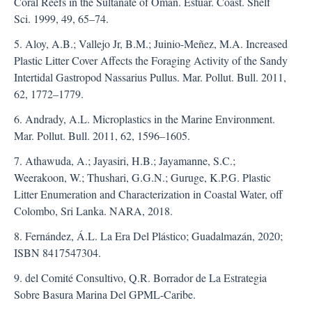
Coral Reefs in the Sultanate of Oman. Estuar. Coast. Shelf
Sci. 1999, 49, 65–74.
5. Aloy, A.B.; Vallejo Jr, B.M.; Juinio-Meñez, M.A. Increased
Plastic Litter Cover Affects the Foraging Activity of the Sandy
Intertidal Gastropod Nassarius Pullus. Mar. Pollut. Bull. 2011,
62, 1772–1779.
6. Andrady, A.L. Microplastics in the Marine Environment.
Mar. Pollut. Bull. 2011, 62, 1596–1605.
7. Athawuda, A.; Jayasiri, H.B.; Jayamanne, S.C.;
Weerakoon, W.; Thushari, G.G.N.; Guruge, K.P.G. Plastic
Litter Enumeration and Characterization in Coastal Water, off
Colombo, Sri Lanka. NARA, 2018.
8. Fernández, Á.L. La Era Del Plástico; Guadalmazán, 2020;
ISBN 8417547304.
9. del Comité Consultivo, Q.R. Borrador de La Estrategia
Sobre Basura Marina Del GPML-Caribe.