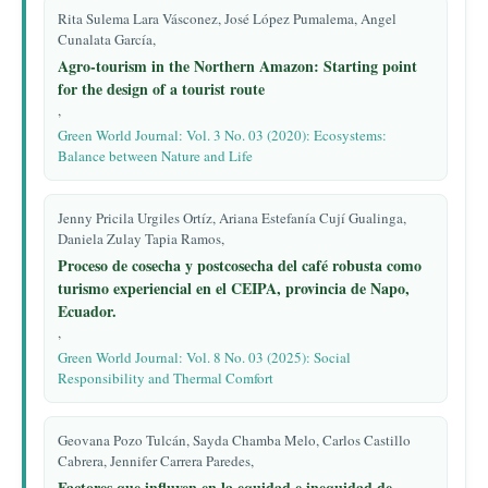
Rita Sulema Lara Vásconez, José López Pumalema, Angel
Cunalata García,
Agro-tourism in the Northern Amazon: Starting point
for the design of a tourist route
,
Green World Journal: Vol. 3 No. 03 (2020): Ecosystems:
Balance between Nature and Life
Jenny Pricila Urgiles Ortíz, Ariana Estefanía Cují Gualinga,
Daniela Zulay Tapia Ramos,
Proceso de cosecha y postcosecha del café robusta como
turismo experiencial en el CEIPA, provincia de Napo,
Ecuador.
,
Green World Journal: Vol. 8 No. 03 (2025): Social
Responsibility and Thermal Comfort
Geovana Pozo Tulcán, Sayda Chamba Melo, Carlos Castillo
Cabrera, Jennifer Carrera Paredes,
Factores que influyen en la equidad e inequidad de