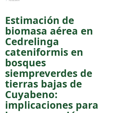
C
o
Estimación de
n
t
biomasa aérea en
e
n
Cedrelinga
t
S
cateniformis en
i
bosques
d
e
siempreverdes de
b
a
tierras bajas de
r
Cuyabeno:
implicaciones para