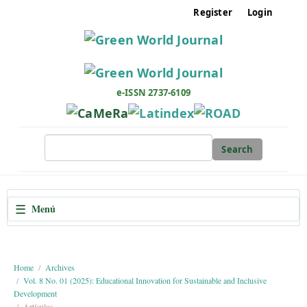
M
Register
Login
a
i
n
N
a
e-ISSN 2737-6109
v
i
g
Search
a
t
i
☰
Menú
o
n
M
a
Home
Archives
Vol. 8 No. 01 (2025): Educational Innovation for Sustainable and Inclusive
i
Development
n
Artículos