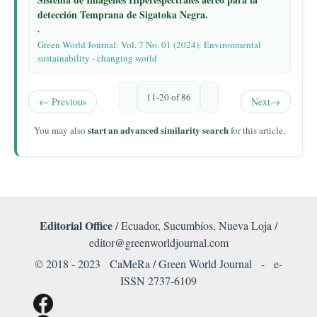
detección Temprana de Sigatoka Negra.
,
Green World Journal: Vol. 7 No. 01 (2024): Environmental
sustainability - changing world
11-20 of 86
←
Previous
Next
→
start an advanced similarity search
You may also
for this article.
Editorial Office
/ Ecuador, Sucumbíos, Nueva Loja /
editor@greenworldjournal.com
© 2018 - 2023 CaMeRa / Green World Journal -
e-
ISSN 2737-6109