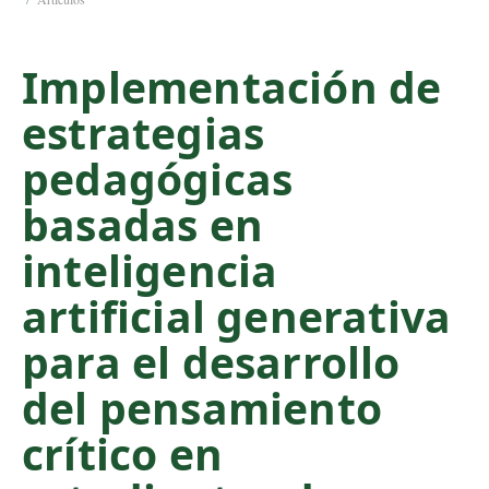
C
o
Implementación de
n
t
estrategias
e
n
pedagógicas
t
S
basadas en
i
inteligencia
d
e
artificial generativa
b
a
para el desarrollo
r
del pensamiento
crítico en