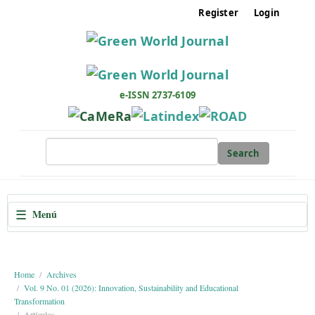
M
Register
Login
a
i
n
N
a
e-ISSN 2737-6109
v
i
g
Search
a
t
i
☰
Menú
o
n
M
a
Home
Archives
Vol. 9 No. 01 (2026): Innovation, Sustainability and Educational
i
Transformation
n
Artículos