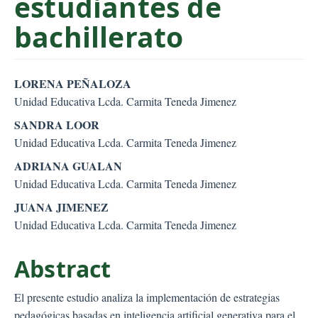
estudiantes de
bachillerato
##plugins.themes.bootstr
LORENA PEÑALOZA
Unidad Educativa Lcda. Carmita Teneda Jimenez
SANDRA LOOR
Unidad Educativa Lcda. Carmita Teneda Jimenez
ADRIANA GUALAN
Unidad Educativa Lcda. Carmita Teneda Jimenez
JUANA JIMENEZ
Unidad Educativa Lcda. Carmita Teneda Jimenez
Abstract
El presente estudio analiza la implementación de estrategias
pedagógicas basadas en inteligencia artificial generativa para el